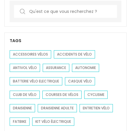
S
e
a
r
c
TAGS
h
f
ACCESSOIRES VÉLOS
ACCIDENTS DE VÉLO
o
ANTIVOL VÉLO
ASSURANCE
AUTONOMIE
r
:
BATTERIE VÉLO ELECTRIQUE
CASQUE VÉLO
CLUB DE VÉLO
COURSES DE VÉLOS
CYCLISME
DRAISIENNE
DRAISIENNE ADULTE
ENTRETIEN VÉLO
FATBIKE
KIT VÉLO ÉLECTRIQUE