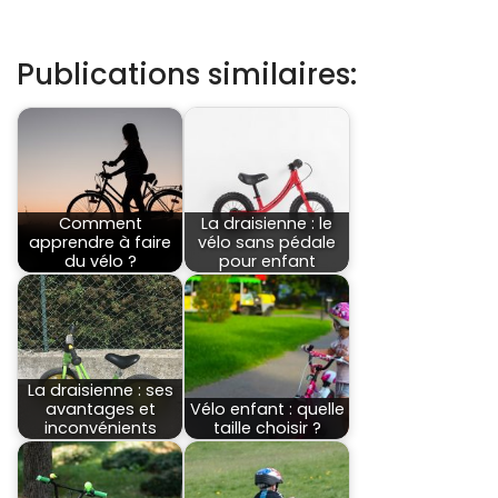
Publications similaires:
Comment
La draisienne : le
apprendre à faire
vélo sans pédale
du vélo ?
pour enfant
La draisienne : ses
avantages et
Vélo enfant : quelle
inconvénients
taille choisir ?