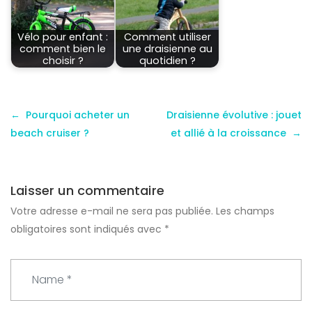
Vélo pour enfant :
Comment utiliser
comment bien le
une draisienne au
choisir ?
quotidien ?
Pourquoi acheter un
Draisienne évolutive : jouet
beach cruiser ?
et allié à la croissance
Laisser un commentaire
Votre adresse e-mail ne sera pas publiée.
Les champs
obligatoires sont indiqués avec
*
N
a
m