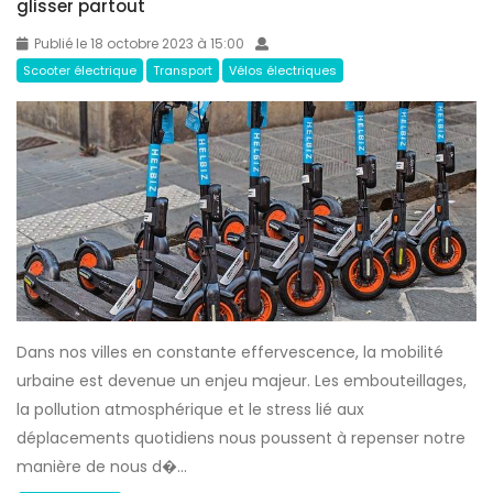
i
glisser partout
r
n
o
Publié le 18 octobre 2023 à 15:00
e
t
Scooter électrique
Transport
Vélos électriques
t
t
t
i
e
n
é
e
l
t
e
t
c
e
t
s
r
é
i
Dans nos villes en constante effervescence, la mobilité
l
q
urbaine est devenue un enjeu majeur. Les embouteillages,
e
u
la pollution atmosphérique et le stress lié aux
c
e
déplacements quotidiens nous poussent à repenser notre
t
?
manière de nous d�...
r