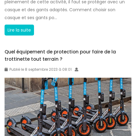
a
pleinement de cette activité, il faut se protéger avec un
e
u
casque et des gants adaptés. Comment choisir son
s
t
casque et ses gants po...
s
i
o
C
Lire la suite
o
l
o
n
u
m
s
t
Quel équipement de protection pour faire de la
m
,
i
trottinette tout terrain ?
e
e
o
n
Publié le 8 septembre 2023 à 08:01
n
n
t
t
s
c
r
é
h
e
l
o
t
e
i
i
c
s
e
t
i
n
r
r
e