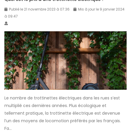
l
e
n
l
Publié le 21 novembre 2023 à 07:36
Mis à jour le 9 janvier 2024
é
e
e
à 09:47
l
t
e
e
t
s
c
e
t
t
é
l
r
l
a
i
e
m
q
c
e
u
t
i
e
r
l
i
l
Le nombre de trottinettes électriques dans les rues s’est
q
e
multiplié ces dernières années. Plus écologique et
u
u
tellement pratique, la trottinette électrique est devenue
e
r
l’un des moyens de locomotion préférés par les français.
e
e
Fa...
n
t