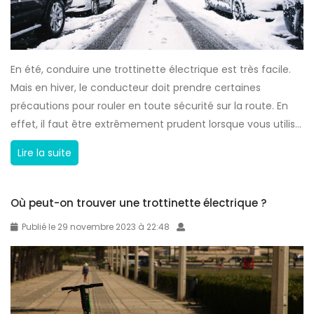
i
r
n
i
e
q
t
u
En été, conduire une trottinette électrique est très facile.
t
e
Mais en hiver, le conducteur doit prendre certaines
e
?
précautions pour rouler en toute sécurité sur la route. En
:
effet, il faut être extrêmement prudent lorsque vous utilis...
b
o
T
Lire la suite
n
r
n
o
e
Où peut-on trouver une trottinette électrique ?
t
o
t
Publié le 29 novembre 2023 à 22:48
u
i
m
n
a
e
u
t
v