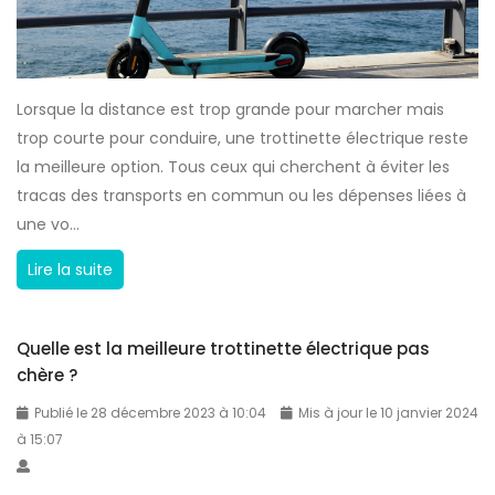
e
c
t
Lorsque la distance est trop grande pour marcher mais
r
trop courte pour conduire, une trottinette électrique reste
i
la meilleure option. Tous ceux qui cherchent à éviter les
q
tracas des transports en commun ou les dépenses liées à
u
une vo...
e
:
Q
Lire la suite
t
u
o
e
u
Quelle est la meilleure trottinette électrique pas
l
t
chère ?
l
s
e
Publié le 28 décembre 2023 à 10:04
Mis à jour le 10 janvier 2024
a
à 15:07
e
v
s
o