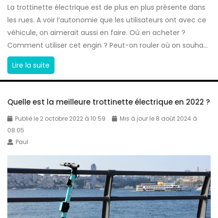
La trottinette électrique est de plus en plus présente dans
les rues. A voir l’autonomie que les utilisateurs ont avec ce
véhicule, on aimerait aussi en faire. Où en acheter ?
Comment utiliser cet engin ? Peut-on rouler où on souha...
T
Lire la suite
r
o
Quelle est la meilleure trottinette électrique en 2022 ?
t
t
Publié le 2 octobre 2022 à 10:59
Mis à jour le 8 août 2024 à
i
08:05
n
Paul
e
t
t
e
é
l