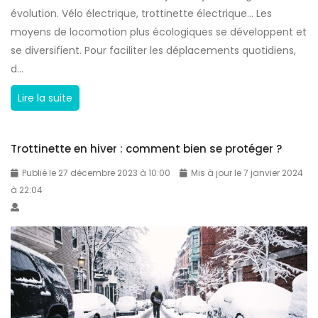
q
évolution. Vélo électrique, trottinette électrique… Les
e
u
moyens de locomotion plus écologiques se développent et
t
e
se diversifient. Pour faciliter les déplacements quotidiens,
r
p
d...
o
a
t
L
Lire la suite
s
t
o
c
i
u
h
n
Trottinette en hiver : comment bien se protéger ?
e
è
e
r
Publié le 27 décembre 2023 à 10:00
Mis à jour le 7 janvier 2024
r
t
s
à 22:04
e
t
a
?
e
t
é
r
l
o
e
t
c
t
t