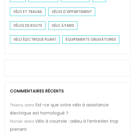
é
r
l
f
VÉLO ET TRAVAIL
VÉLOS D'APPARTEMENT
e
a
c
VÉLOS DE ROUTE
VÉLO À PARIS
i
t
r
VÉLO ÉLECTRIQUE PLIANT
r
ÉQUIPEMENTS OBLIGATOIRES
e
i
d
q
e
u
l
e
a
t
t
o
r
COMMENTAIRES RÉCENTS
u
o
t
Est-ce que votre vélo à assistance
Thierry
dans
t
-
électrique est homologué ?
t
t
i
Vélo à courroie : adieu à l’entretien trop
Florian
dans
e
n
prenant
r