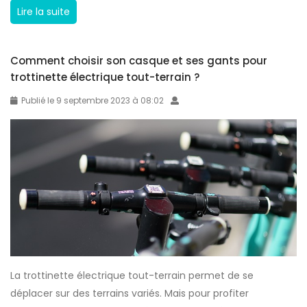
i
M
Lire la suite
q
o
u
b
e
Comment choisir son casque et ses gants pour
i
s
trottinette électrique tout-terrain ?
l
e
i
Publié le 9 septembre 2023 à 08:02
n
t
h
é
i
u
v
r
e
b
r
a
:
i
p
n
r
e
é
La trottinette électrique tout-terrain permet de se
:
c
déplacer sur des terrains variés. Mais pour profiter
l