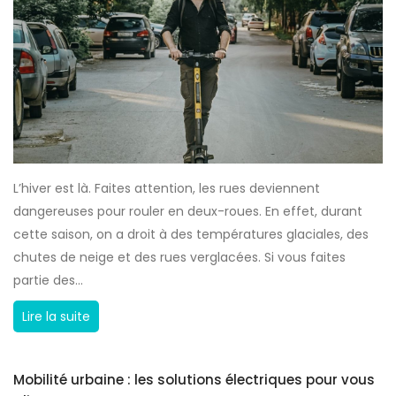
o
i
n
e
t
n
r
s
o
e
u
p
v
r
e
o
L’hiver est là. Faites attention, les rues deviennent
r
t
dangereuses pour rouler en deux-roues. En effet, durant
u
é
cette saison, on a droit à des températures glaciales, des
n
g
chutes de neige et des rues verglacées. Si vous faites
e
e
partie des...
t
r
r
L
Lire la suite
?
o
e
t
s
t
Mobilité urbaine : les solutions électriques pour vous
t