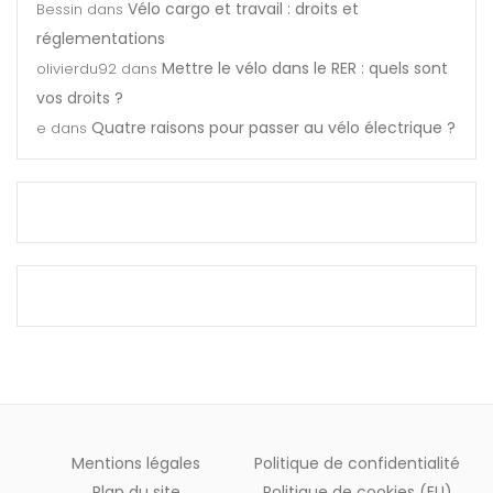
e
Vélo cargo et travail : droits et
Bessin
dans
r
t
réglementations
a
t
Mettre le vélo dans le RER : quels sont
olivierdu92
dans
i
e
vos droits ?
n
t
Quatre raisons pour passer au vélo électrique ?
e
dans
?
o
u
t
t
e
r
r
a
i
n
?
Mentions légales
Politique de confidentialité
Plan du site
Politique de cookies (EU)