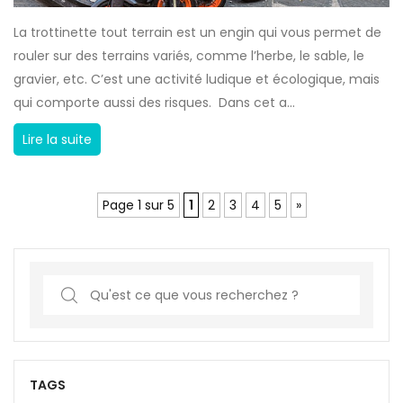
i
s
t
q
La trottinette tout terrain est un engin qui vous permet de
o
a
u
rouler sur des terrains variés, comme l’herbe, le sable, le
n
s
e
gravier, etc. C’est une activité ludique et écologique, mais
c
s
s
qui comporte aussi des risques. Dans cet a...
a
u
p
s
r
Q
Lire la suite
o
q
a
u
u
u
n
e
r
e
Page 1 sur 5
1
2
3
4
5
»
c
l
v
e
e
é
o
t
q
u
s
u
s
S
e
i
g
e
s
p
l
a
g
e
i
r
a
m
s
c
TAGS
n
e
s