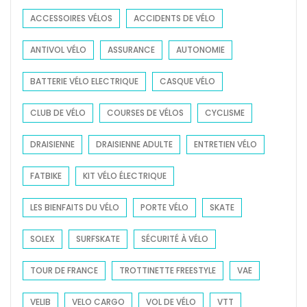
h
t
n
e
f
ACCESSOIRES VÉLOS
ACCIDENTS DE VÉLO
s
t
r
o
p
d
ANTIVOL VÉLO
ASSURANCE
AUTONOMIE
p
r
o
e
a
:
u
BATTERIE VÉLO ELECTRIQUE
CASQUE VÉLO
p
r
r
r
t
t
CLUB DE VÉLO
COURSES DE VÉLOS
CYCLISME
o
o
r
t
u
DRAISIENNE
DRAISIENNE ADULTE
ENTRETIEN VÉLO
o
e
t
t
c
FATBIKE
KIT VÉLO ÉLECTRIQUE
t
t
i
LES BIENFAITS DU VÉLO
i
PORTE VÉLO
SKATE
n
o
e
SOLEX
SURFSKATE
SÉCURITÉ À VÉLO
n
t
p
TOUR DE FRANCE
TROTTINETTE FREESTYLE
VAE
t
o
e
u
VELIB
VELO CARGO
VOL DE VÉLO
VTT