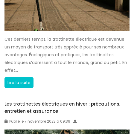
t
a
e
i
e
s
n
e
h
i
Ces derniers temps, la trottinette électrique est devenue
i
d
un moyen de transport très apprécié pour ses nombreux
v
é
avantages. Écologiques et pratiques, les trottinettes
e
e
électriques s’adressent à tout le monde, grand ou petit. En
r
?
effet...
:
c
O
Lire la suite
o
ù
m
p
m
Les trottinettes électriques en hiver : précautions,
e
e
entretien et assurance
u
n
t
Publié le 7 novembre 2023 à 09:39
t
-
b