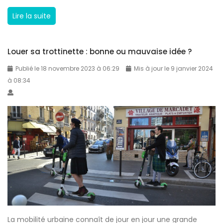
2
r
Q
Lire la suite
0
o
u
2
t
e
2
t
Louer sa trottinette : bonne ou mauvaise idée ?
l
?
i
e
Publié le 18 novembre 2023 à 06:29
Mis à jour le 9 janvier 2024
n
s
à 08:34
e
t
t
l
t
e
e
p
é
r
l
i
e
x
c
d
t
’
r
u
i
La mobilité urbaine connaît de jour en jour une grande
n