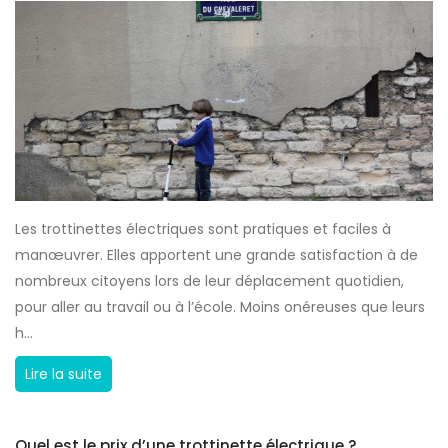
t
i
l
r
a
s
m
u
e
r
i
l
l
a
l
t
e
r
Les trottinettes électriques sont pratiques et faciles à
u
o
manœuvrer. Elles apportent une grande satisfaction à de
r
t
nombreux citoyens lors de leur déplacement quotidien,
e
t
pour aller au travail ou à l’école. Moins onéreuses que leurs
t
i
h...
r
n
o
Q
Lire la suite
e
t
u
t
t
e
t
Quel est le prix d’une trottinette électrique ?
i