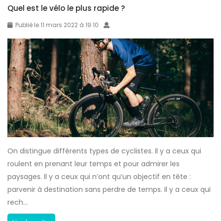
e
Quel est le vélo le plus rapide ?
S
s
p
Publié le 11 mars 2022 à 19:10
t
e
-
e
c
d
e
-
o
B
b
i
l
k
i
e
g
,
a
On distingue différents types de cyclistes. Il y a ceux qui
q
t
roulent en prenant leur temps et pour admirer les
u
o
paysages. Il y a ceux qui n’ont qu’un objectif en tête :
e
i
parvenir à destination sans perdre de temps. Il y a ceux qui
d
r
rech...
i
e
t