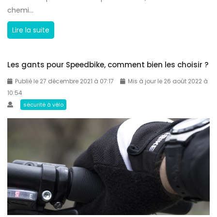
a
chemi...
s
p
r
P
Lire la suite
i
a
o
d
p
u
e
i
Les gants pour Speedbike, comment bien les choisir ?
r
s
d
q
?
Publié le 27 décembre 2021 à 07:17
Mis à jour le 26 août 2022 à
e
u
10:54
?
o
sécurité à vélo
i
a
c
h
e
t
e
r