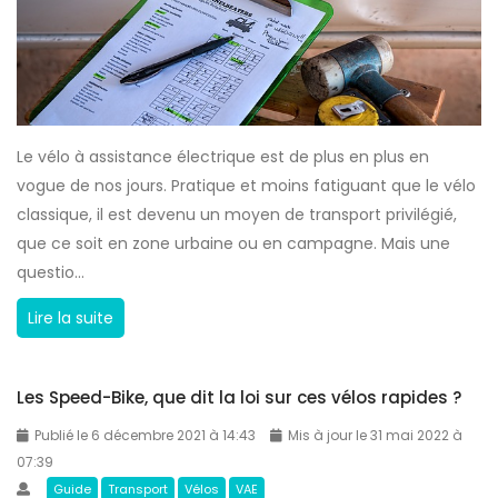
l
o
s
p
e
Le vélo à assistance électrique est de plus en plus en
e
vogue de nos jours. Pratique et moins fatiguant que le vélo
d
classique, il est devenu un moyen de transport privilégié,
b
que ce soit en zone urbaine ou en campagne. Mais une
i
questio...
k
e
A
Lire la suite
a
s
l
s
Les Speed-Bike, que dit la loi sur ces vélos rapides ?
o
u
r
r
Publié le 6 décembre 2021 à 14:43
Mis à jour le 31 mai 2022 à
s
a
07:39
v
n
Guide
Transport
Vélos
VAE