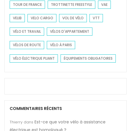
s
TOUR DE FRANCE
TROTTINETTE FREESTYLE
VAE
q
u
VELIB
VELO CARGO
VOL DE VÉLO
VTT
e
c
VÉLO ET TRAVAIL
VÉLOS D'APPARTEMENT
h
VÉLOS DE ROUTE
VÉLO À PARIS
o
i
VÉLO ÉLECTRIQUE PLIANT
ÉQUIPEMENTS OBLIGATOIRES
s
i
r
?
COMMENTAIRES RÉCENTS
Est-ce que votre vélo à assistance
Thierry
dans
électrique est homologué ?