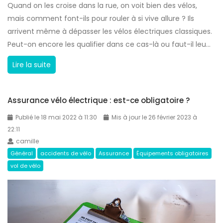
Quand on les croise dans la rue, on voit bien des vélos,
mais comment font-ils pour rouler à si vive allure ? Ils
arrivent même à dépasser les vélos électriques classiques.
Peut-on encore les qualifier dans ce cas-là ou faut-il leu...
S
Lire la suite
p
e
Assurance vélo électrique : est-ce obligatoire ?
e
d
Publié le 18 mai 2022 à 11:30
Mis à jour le 26 février 2023 à
e
22:11
camille
l
Général
accidents de vélo
Assurance
Équipements obligatoires
e
vol de vélo
c
s
:
v
é