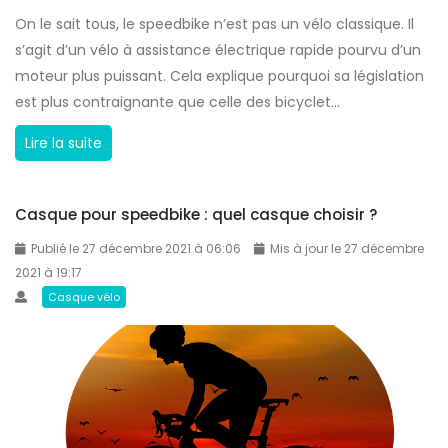
u
On le sait tous, le speedbike n’est pas un vélo classique. Il
n
s’agit d’un vélo à assistance électrique rapide pourvu d’un
s
moteur plus puissant. Cela explique pourquoi sa législation
p
est plus contraignante que celle des bicyclet...
e
e
L
Lire la suite
d
e
b
s
i
Casque pour speedbike : quel casque choisir ?
g
k
a
Publié le 27 décembre 2021 à 06:06
Mis à jour le 27 décembre
e
n
2021 à 19:17
?
t
Casque vélo
s
p
o
u
r