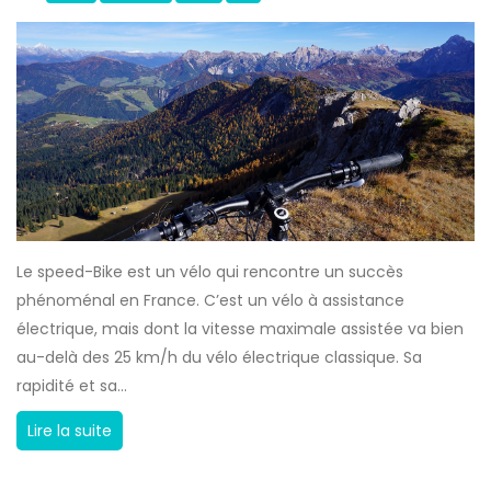
é
c
l
e
o
v
o
é
u
l
p
o
a
é
s
l
v
e
é
Le speed-Bike est un vélo qui rencontre un succès
c
l
phénoménal en France. C’est un vélo à assistance
t
o
électrique, mais dont la vitesse maximale assistée va bien
r
?
au-delà des 25 km/h du vélo électrique classique. Sa
i
rapidité et sa...
q
u
L
Lire la suite
e
e
:
s