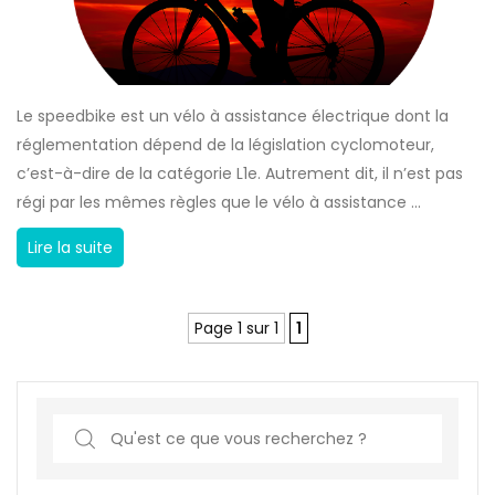
S
p
e
e
Le speedbike est un vélo à assistance électrique dont la
d
réglementation dépend de la législation cyclomoteur,
b
c’est-à-dire de la catégorie L1e. Autrement dit, il n’est pas
i
régi par les mêmes règles que le vélo à assistance ...
k
e
C
Lire la suite
,
a
c
s
o
Page 1 sur 1
1
q
m
u
m
e
e
p
S
n
o
e
t
u
a