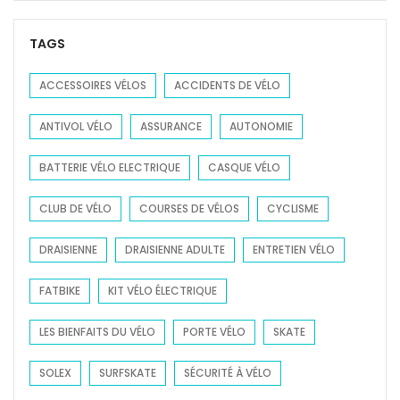
b
r
r
i
s
c
TAGS
e
p
h
n
e
f
ACCESSOIRES VÉLOS
ACCIDENTS DE VÉLO
l
e
o
e
d
ANTIVOL VÉLO
ASSURANCE
AUTONOMIE
r
s
b
:
c
BATTERIE VÉLO ELECTRIQUE
CASQUE VÉLO
i
h
k
o
CLUB DE VÉLO
COURSES DE VÉLOS
CYCLISME
e
i
:
DRAISIENNE
DRAISIENNE ADULTE
ENTRETIEN VÉLO
s
q
i
u
FATBIKE
KIT VÉLO ÉLECTRIQUE
r
e
?
LES BIENFAITS DU VÉLO
l
PORTE VÉLO
SKATE
c
SOLEX
SURFSKATE
SÉCURITÉ À VÉLO
a