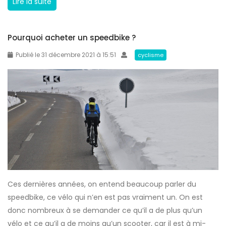
Q
Lire la suite
?
l
u
a
e
l
Pourquoi acheter un speedbike ?
l
o
e
Publié le 31 décembre 2021 à 15:51
cyclisme
i
s
s
t
u
l
r
e
c
v
e
é
s
l
v
o
é
l
l
Ces dernières années, on entend beaucoup parler du
e
o
speedbike, ce vélo qui n’en est pas vraiment un. On est
p
s
donc nombreux à se demander ce qu’il a de plus qu’un
l
r
vélo et ce qu’il a de moins qu’un scooter, car il est à mi-
u