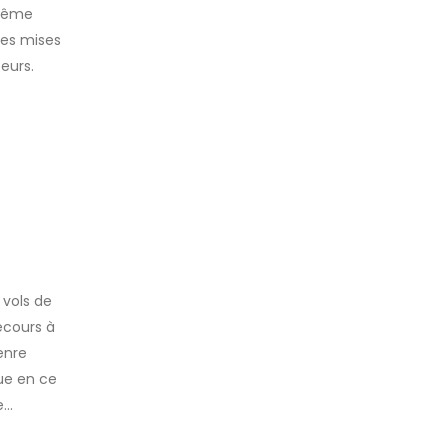
 même
les mises
eurs.
 vols de
recours à
enre
gue en ce
..