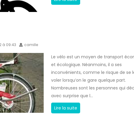
r
d
o
é
e
u
v
s
e
i
o
n
t
n
:
22 à 09:43
camille
e
v
l
r
é
e
Le vélo est un moyen de transport éc
d
l
B
et écologique. Néanmoins, il a ses
e
o
i
inconvénients, comme le risque de se le
s
c
voler lorsqu’on le gare quelque part.
e
y
Nombreuses sont les personnes qui dé
f
c
avec surprise que l...
a
o
i
C
Lire la suite
d
r
o
e
e
m
p
v
m
o