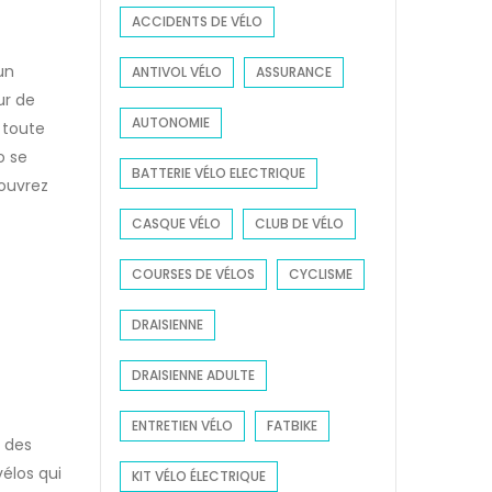
ACCIDENTS DE VÉLO
r
:
un
ANTIVOL VÉLO
ASSURANCE
ur de
AUTONOMIE
 toute
o se
BATTERIE VÉLO ELECTRIQUE
couvrez
CASQUE VÉLO
CLUB DE VÉLO
COURSES DE VÉLOS
CYCLISME
DRAISIENNE
DRAISIENNE ADULTE
ENTRETIEN VÉLO
FATBIKE
n des
vélos qui
KIT VÉLO ÉLECTRIQUE