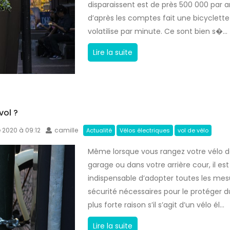
disparaissent est de près 500 000 par a
v
d’après les comptes fait une bicyclette
é
volatilise par minute. Ce sont bien s�...
l
o
B
Lire la suite
:
i
t
c
o
y
u
c
vol ?
t
o
e 2020 à 09:12
camille
c
Actualité
Vélos électriques
vol de vélo
d
e
e
Même lorsque vous rangez votre vélo d
q
,
garage ou dans votre arrière cour, il est
u
p
indispensable d’adopter toutes les mes
e
r
sécurité nécessaires pour le protéger du
v
o
plus forte raison s’il s’agit d’un vélo él...
o
t
u
é
C
Lire la suite