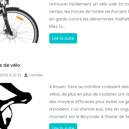
u
u
retrouver facilement un vélo volé. En
r
v
temps, les forces de l’ordre renforcent 
c
o
en garde contre les dénommés malfait
h
l
Elles fo...
o
?
L
Lire la suite
i
e
s
b
i
o
r
s de vélo
n
l
r 2023 à 22:32
camille
g
’
e
a
A Rouen, face au nombre croissant des
s
n
vélos, de plus en plus de cyclistes ont 
t
t
des moyens efficaces pour éviter ce g
e
i
d’incident. L’un d’entre eux, très en vo
p
v
moment est le Bicycode. A l’instar de Se.
o
o
u
l
R
Lire la suite