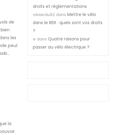
droits et réglementations
Mettre le vélo
olivierdu92
dans
vols de
dans le RER : quels sont vos droits
 bien
?
dans les
Quatre raisons pour
e
dans
onde peut
passer au vélo électrique ?
sib...
que la
pouvoir