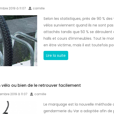
e
r
embre 2019 à 11:07
camille
v
e
o
v
Selon les statistiques, près de 90 % des 
l
é
vélos surviennent quand ils ne sont pas
l
attachés tandis que 50 % se déroulent 
o
halls et cours d’immeubles. Tout le m
é
en être victime, mais il est toutefois pos
l
A
Lire la suite
e
s
c
t
t
u
r
c
i
n vélo ou bien de le retrouver facilement
e
q
vembre 2019 à 11:07
camille
s
u
p
e
Le marquage est la nouvelle méthode 
o
d
gendarmerie du Var a adoptée afin de 