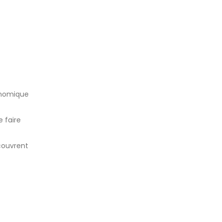
onomique
 faire
couvrent