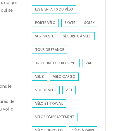
n, ce qui
LES BIENFAITS DU VÉLO
 qui se
PORTE VÉLO
SKATE
SOLEX
SURFSKATE
SÉCURITÉ À VÉLO
TOUR DE FRANCE
TROTTINETTE FREESTYLE
VAE
VELIB
VELO CARGO
ans le
VOL DE VÉLO
VTT
ures de
VÉLO ET TRAVAIL
 vol, à
VÉLOS D'APPARTEMENT
VÉLOS DE ROUTE
VÉLO À PARIS