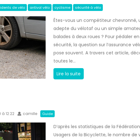
idents de vélo
antivol vélo
cyclisme
sécurité à vélo
Êtes-vous un compétiteur chevronné, 
adepte du vélotaf ou un simple amate
balades à deux roues ? Pour pédaler en
sécurité, la question sur l’assurance vél
pose souvent. A travers cet article, dé
toutes le...
A
Lire la suite
s
s
u
r
0 à 12:22
camille
a
Guide
n
D’après les statistiques de la Fédératio
c
Usagers de la Bicyclette, le nombre de 
e