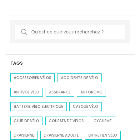
S
e
a
r
c
TAGS
h
f
ACCESSOIRES VÉLOS
ACCIDENTS DE VÉLO
o
ANTIVOL VÉLO
ASSURANCE
AUTONOMIE
r
:
BATTERIE VÉLO ELECTRIQUE
CASQUE VÉLO
CLUB DE VÉLO
COURSES DE VÉLOS
CYCLISME
DRAISIENNE
DRAISIENNE ADULTE
ENTRETIEN VÉLO