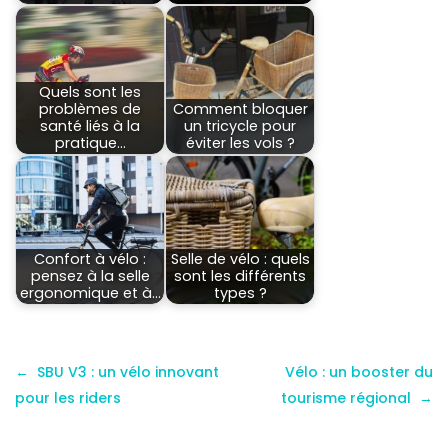
Quels sont les
problèmes de
Comment bloquer
santé liés à la
un tricycle pour
pratique…
éviter les vols ?
Confort à vélo :
Selle de vélo : quels
pensez à la selle
sont les différents
ergonomique et à…
types ?
SBU V3 : un vélo innovant
Vélo : un booster du
pour les riders
tourisme régional