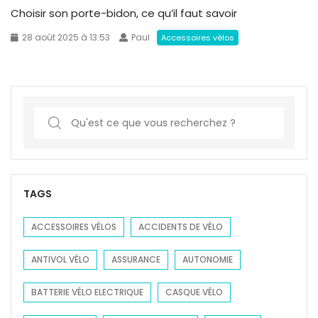
Choisir son porte-bidon, ce qu’il faut savoir
28 août 2025 à 13:53
Paul
Accessoires vélos
S
e
a
r
c
TAGS
h
f
ACCESSOIRES VÉLOS
ACCIDENTS DE VÉLO
o
ANTIVOL VÉLO
ASSURANCE
AUTONOMIE
r
:
BATTERIE VÉLO ELECTRIQUE
CASQUE VÉLO