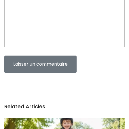
n
t
Related Articles