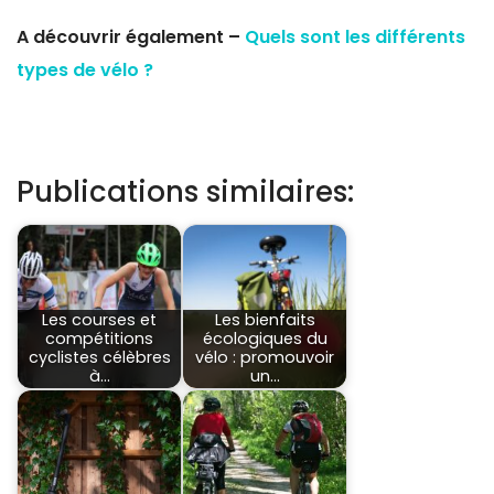
A découvrir également –
Quels sont les différents
types de vélo ?
Publications similaires:
Les courses et
Les bienfaits
compétitions
écologiques du
cyclistes célèbres
vélo : promouvoir
à…
un…