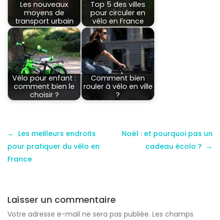
Les nouveaux
Top 5 des villes
moyens de
pour circuler en
transport urbain
vélo en France
Vélo pour enfant :
Comment bien
comment bien le
rouler à vélo en ville
choisir ?
?
Les meilleurs endroits
Noël : et pourquoi pas un
pour pratiquer du vélo en
cadeau écolo ?
France
Laisser un commentaire
Votre adresse e-mail ne sera pas publiée.
Les champs