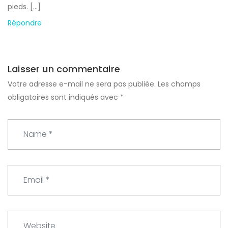
pieds. […]
Répondre
Laisser un commentaire
Votre adresse e-mail ne sera pas publiée.
Les champs
obligatoires sont indiqués avec
*
N
a
m
e
E
*
m
a
i
W
l