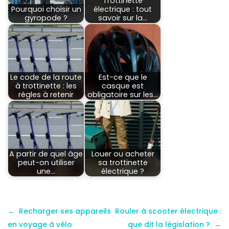
Trottinette
Pourquoi choisir un
électrique : tout
gyropode ?
savoir sur la…
Le code de la route
Est-ce que le
à trottinette : les
casque est
règles à retenir
obligatoire sur les…
A partir de quel âge
Louer ou acheter
peut-on utiliser
sa trottinette
une…
électrique ?
Recharger ses appareils
Rouler à scooter électrique :
en voyage à vélo
que dit la législation ?