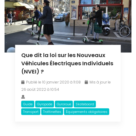
Que dit la loi sur les Nouveaux
Véhicules Électriques Individuels
(NVEI) ?
Publié le 10 janvier 2020 à 11:08
Mis à jour le
26 août 2022 à 10:54
Guide
Gyropode
Gyroroue
Skateboard
Transport
Trottinettes
Équipements obligatoires