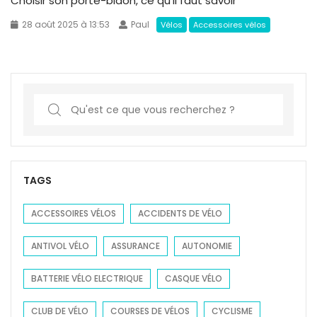
Choisir son porte-bidon, ce qu’il faut savoir
28 août 2025 à 13:53
Paul
Vélos
Accessoires vélos
S
e
a
r
c
TAGS
h
f
ACCESSOIRES VÉLOS
ACCIDENTS DE VÉLO
o
ANTIVOL VÉLO
ASSURANCE
AUTONOMIE
r
:
BATTERIE VÉLO ELECTRIQUE
CASQUE VÉLO
CLUB DE VÉLO
COURSES DE VÉLOS
CYCLISME