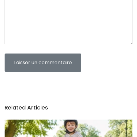
n
t
Related Articles