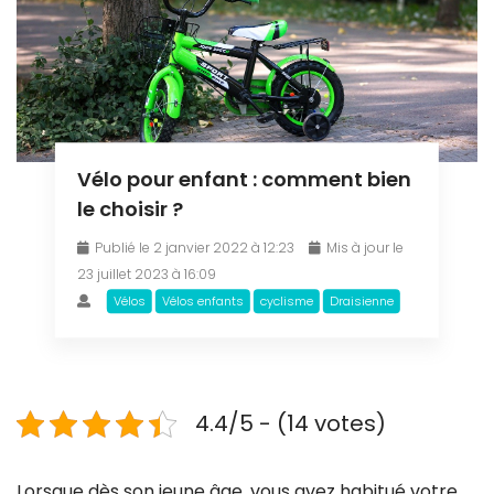
Vélo pour enfant : comment bien
le choisir ?
Publié le 2 janvier 2022 à 12:23
Mis à jour le
23 juillet 2023 à 16:09
Vélos
Vélos enfants
cyclisme
Draisienne
4.4/5 - (14 votes)
Lorsque dès son jeune âge, vous avez habitué votre