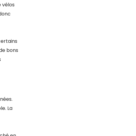
e vélos
 donc
certains
 de bons
s
nnées.
le. La
rché en