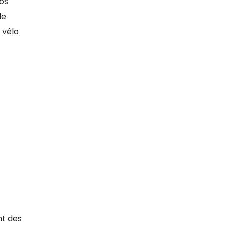
vos
de
 vélo
nt des