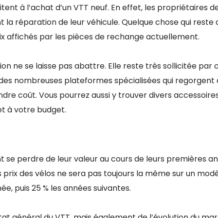
ent à l’achat d’un VTT neuf. En effet, les propriétaires d
t la réparation de leur véhicule. Quelque chose qui reste
prix affichés par les pièces de rechange actuellement.
n ne se laisse pas abattre. Elle reste très sollicitée par 
 des nombreuses plateformes spécialisées qui regorgent
dre coût. Vous pourrez aussi y trouver divers accessoire
t à votre budget.
 se perdre de leur valeur au cours de leurs premières a
s prix des vélos ne sera pas toujours la même sur un modè
ée, puis 25 % les années suivantes.
’état général du VTT, mais également de l’évolution du ma