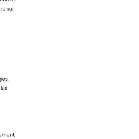
re sur
ies,
lus
dement