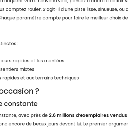
nt d’acquérir votre nouveau vélo, pensez d’abord à définir 
s comptez rouler. S’agit-il d’une piste lisse, sinueuse, ou 
Chaque paramètre compte pour faire le meilleur choix de
tinctes :
cours rapides et les montées
 sentiers mixtes
rapides et aux terrains techniques
occasion ?
e constante
nstante, avec près de
2,6 millions d’exemplaires vendus
onc encore de beaux jours devant lui. Le premier argume