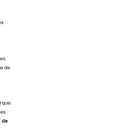
es
es.
ce de
rque.
des
 de