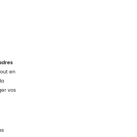
adres
tout en
la
ger vos
es