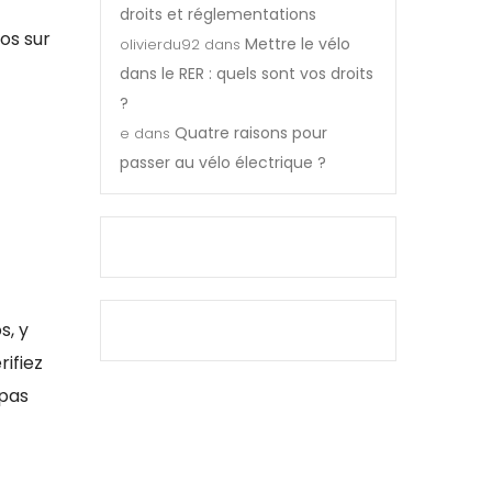
droits et réglementations
los sur
Mettre le vélo
olivierdu92
dans
dans le RER : quels sont vos droits
?
Quatre raisons pour
e
dans
passer au vélo électrique ?
s, y
ifiez
 pas