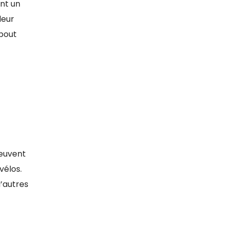
nt un
leur
ebout
peuvent
vélos.
’autres