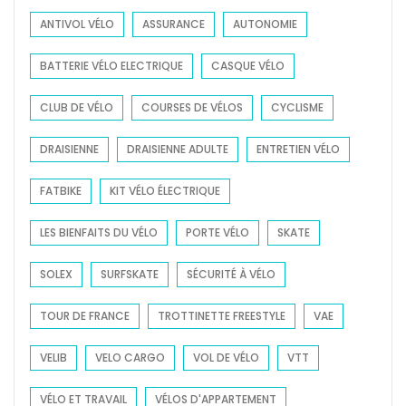
o
ANTIVOL VÉLO
ASSURANCE
AUTONOMIE
r
:
BATTERIE VÉLO ELECTRIQUE
CASQUE VÉLO
CLUB DE VÉLO
COURSES DE VÉLOS
CYCLISME
DRAISIENNE
DRAISIENNE ADULTE
ENTRETIEN VÉLO
FATBIKE
KIT VÉLO ÉLECTRIQUE
LES BIENFAITS DU VÉLO
PORTE VÉLO
SKATE
SOLEX
SURFSKATE
SÉCURITÉ À VÉLO
TOUR DE FRANCE
TROTTINETTE FREESTYLE
VAE
VELIB
VELO CARGO
VOL DE VÉLO
VTT
VÉLO ET TRAVAIL
VÉLOS D'APPARTEMENT