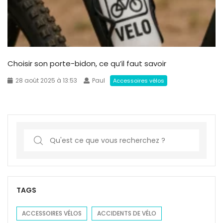
Choisir son porte-bidon, ce qu’il faut savoir
28 août 2025 à 13:53
Paul
Accessoires vélos
S
e
a
r
c
TAGS
h
f
ACCESSOIRES VÉLOS
ACCIDENTS DE VÉLO