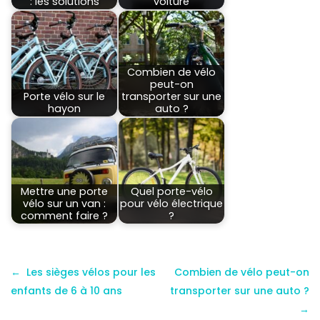
: les solutions
voiture
Combien de vélo
peut-on
Porte vélo sur le
transporter sur une
hayon
auto ?
Mettre une porte
Quel porte-vélo
vélo sur un van :
pour vélo électrique
comment faire ?
?
Les sièges vélos pour les
Combien de vélo peut-on
enfants de 6 à 10 ans
transporter sur une auto ?