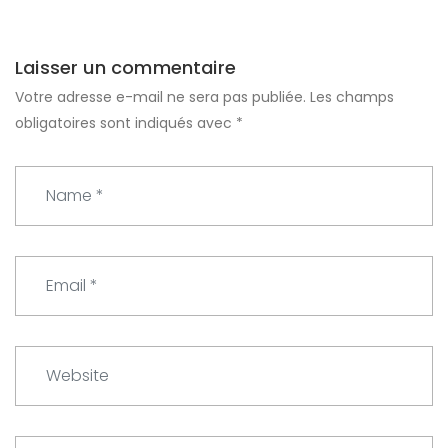
Laisser un commentaire
Votre adresse e-mail ne sera pas publiée.
Les champs
obligatoires sont indiqués avec
*
N
a
m
e
E
*
m
a
i
W
l
e
*
b
s
C