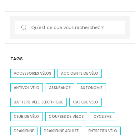
S
e
a
r
c
TAGS
h
f
ACCESSOIRES VÉLOS
ACCIDENTS DE VÉLO
o
ANTIVOL VÉLO
ASSURANCE
AUTONOMIE
r
:
BATTERIE VÉLO ELECTRIQUE
CASQUE VÉLO
CLUB DE VÉLO
COURSES DE VÉLOS
CYCLISME
DRAISIENNE
DRAISIENNE ADULTE
ENTRETIEN VÉLO