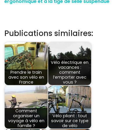
ergonomique et à la tige de selle suspendue
Publications similaires:
Vélo électrique en
vacances :
Prendre le train
comment
avec son vélo en
l’emporter avec
France
vous ?
Comment
organiser un
Vélo pliant : tout
voyage à vélo en
savoir sur ce type
famille ?
de vélo