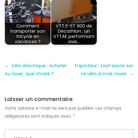
Comment
VTT E-ST 900 de
transporter son
Decathlon : un
tricycle en
VTTAE performant
vacances ?
avis…
Vélo électrique : acheter
Triporteur : tout savoir sur
ou louer, que choisir ?
ce vélo à trois roues
Laisser un commentaire
Votre adresse e-mail ne sera pas publiée.
Les champs
obligatoires sont indiqués avec
*
N