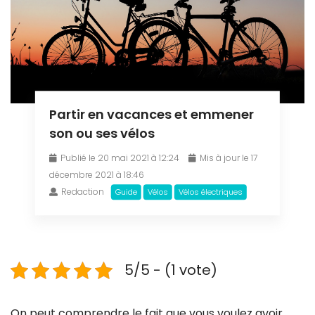
Partir en vacances et emmener
son ou ses vélos
Publié le 20 mai 2021 à 12:24
Mis à jour le 17
décembre 2021 à 18:46
Redaction
Guide
Vélos
Vélos électriques
5/5 - (1 vote)
On peut comprendre le fait que vous voulez avoir