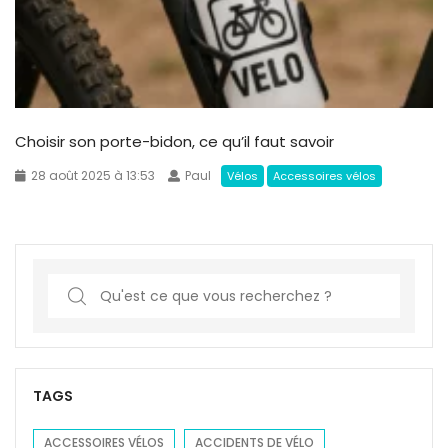
Choisir son porte-bidon, ce qu’il faut savoir
28 août 2025 à 13:53
Paul
Vélos
Accessoires vélos
S
e
a
r
c
TAGS
h
f
ACCESSOIRES VÉLOS
ACCIDENTS DE VÉLO