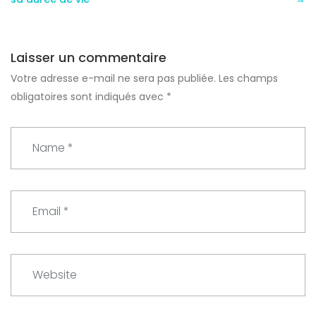
Laisser un commentaire
Votre adresse e-mail ne sera pas publiée.
Les champs
obligatoires sont indiqués avec
*
N
a
m
e
E
*
m
a
i
W
l
e
*
b