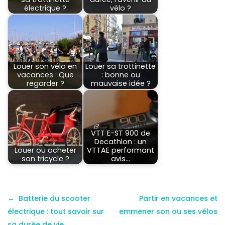
électrique ?
vélo ?
Louer son vélo en
Louer sa trottinette
vacances : Que
: bonne ou
regarder ?
mauvaise idée ?
VTT E-ST 900 de
Decathlon : un
Louer ou acheter
VTTAE performant
son tricycle ?
avis…
Batterie du scooter
Partir en vacances et
électrique : tout savoir sur
emmener son ou ses vélos
sa durée de vie