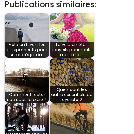
Publications similaires:
Vélo en hiver : les
Le vélo en été :
équipements pour
conseils pour rouler
se protéger du…
malgré la…
Quels sont les
Comment rester
outils essentiels au
sec sous la pluie ?
cycliste ?