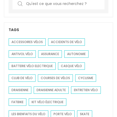
S
e
a
r
c
TAGS
h
f
ACCESSOIRES VÉLOS
ACCIDENTS DE VÉLO
o
ANTIVOL VÉLO
ASSURANCE
AUTONOMIE
r
:
BATTERIE VÉLO ELECTRIQUE
CASQUE VÉLO
CLUB DE VÉLO
COURSES DE VÉLOS
CYCLISME
DRAISIENNE
DRAISIENNE ADULTE
ENTRETIEN VÉLO
FATBIKE
KIT VÉLO ÉLECTRIQUE
LES BIENFAITS DU VÉLO
PORTE VÉLO
SKATE