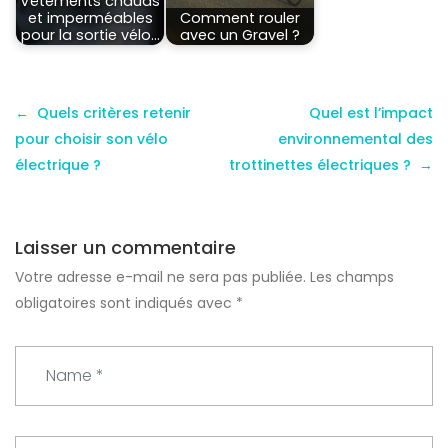
Vêtements chauds
et imperméables
Comment rouler
pour la sortie vélo…
avec un Gravel ?
Quels critères retenir
Quel est l’impact
pour choisir son vélo
environnemental des
électrique ?
trottinettes électriques ?
Laisser un commentaire
Votre adresse e-mail ne sera pas publiée.
Les champs
obligatoires sont indiqués avec
*
N
a
m
e