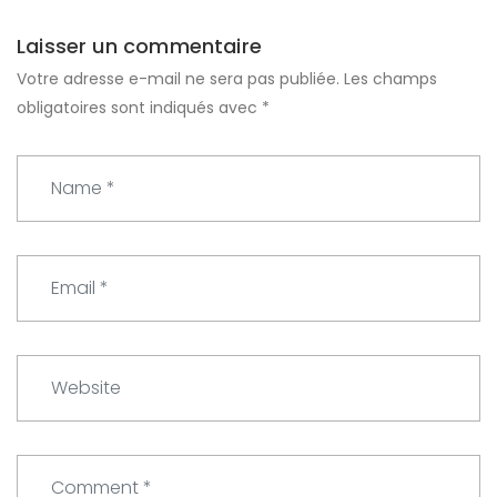
Laisser un commentaire
Votre adresse e-mail ne sera pas publiée.
Les champs
obligatoires sont indiqués avec
*
N
a
m
e
E
*
m
a
i
W
l
e
*
b
s
C
i