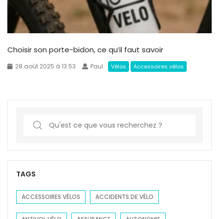
Choisir son porte-bidon, ce qu’il faut savoir
28 août 2025 à 13:53
Paul
Vélos
Accessoires vélos
S
e
a
r
c
TAGS
h
f
ACCESSOIRES VÉLOS
ACCIDENTS DE VÉLO
o