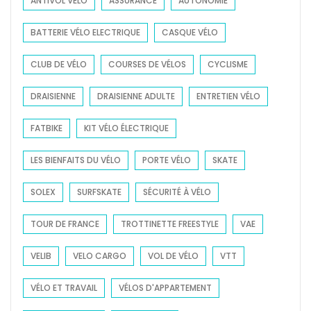
ANTIVOL VÉLO
ASSURANCE
AUTONOMIE
r
:
BATTERIE VÉLO ELECTRIQUE
CASQUE VÉLO
CLUB DE VÉLO
COURSES DE VÉLOS
CYCLISME
DRAISIENNE
DRAISIENNE ADULTE
ENTRETIEN VÉLO
FATBIKE
KIT VÉLO ÉLECTRIQUE
LES BIENFAITS DU VÉLO
PORTE VÉLO
SKATE
SOLEX
SURFSKATE
SÉCURITÉ À VÉLO
TOUR DE FRANCE
TROTTINETTE FREESTYLE
VAE
VELIB
VELO CARGO
VOL DE VÉLO
VTT
VÉLO ET TRAVAIL
VÉLOS D'APPARTEMENT