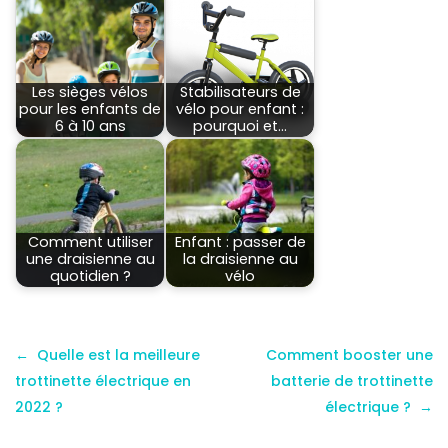
Les sièges vélos
Stabilisateurs de
pour les enfants de
vélo pour enfant :
6 à 10 ans
pourquoi et…
Comment utiliser
Enfant : passer de
une draisienne au
la draisienne au
quotidien ?
vélo
Quelle est la meilleure
Comment booster une
trottinette électrique en
batterie de trottinette
2022 ?
électrique ?