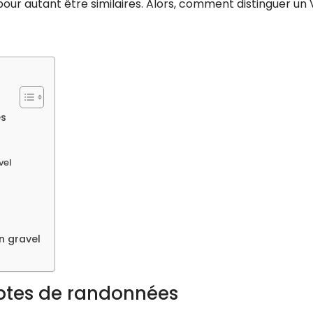
our autant être similaires. Alors, comment distinguer un
es
vel
n gravel
eptes de randonnées