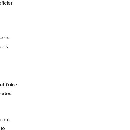
ficier
de se
ases
ut faire
alades
es en
 le