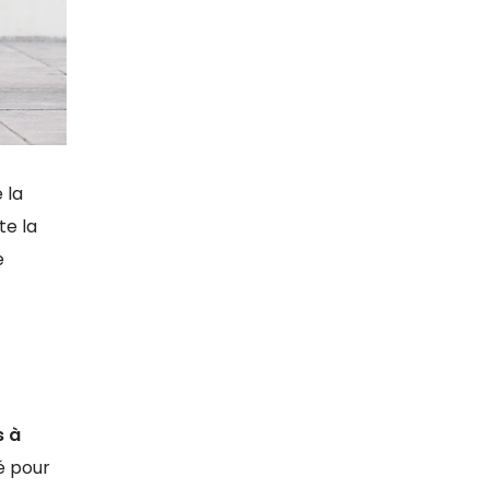
e la
te la
e
s à
é pour