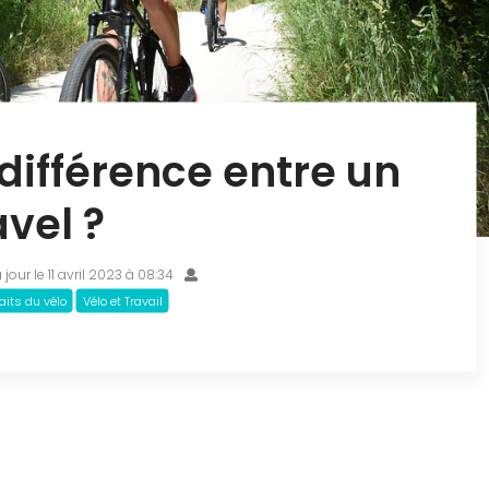
 différence entre un
vel ?
 jour le 11 avril 2023 à 08:34
aits du vélo
Vélo et Travail