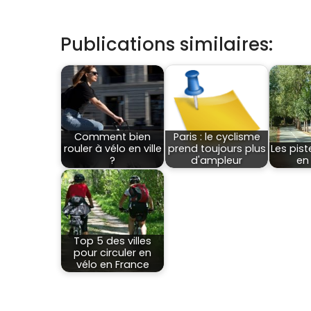
Publications similaires:
Comment bien
Paris : le cyclisme
rouler à vélo en ville
prend toujours plus
Les pist
?
d'ampleur
en
Top 5 des villes
pour circuler en
vélo en France