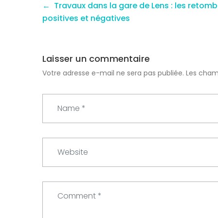
Travaux dans la gare de Lens : les retom
positives et négatives
Laisser un commentaire
Votre adresse e-mail ne sera pas publiée.
Les cham
N
a
m
e
W
*
e
b
s
C
i
o
t
m