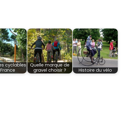
es cyclables
Quelle marque de
 France
gravel choisir ?
Histoire du vélo