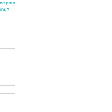
ice pour
ains ?