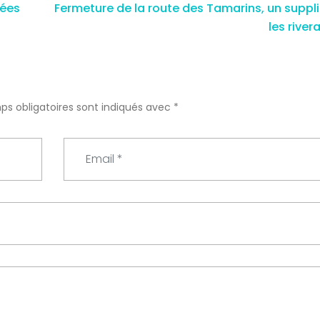
bées
Fermeture de la route des Tamarins, un suppl
les river
ps obligatoires sont indiqués avec
*
E
m
a
i
l
*