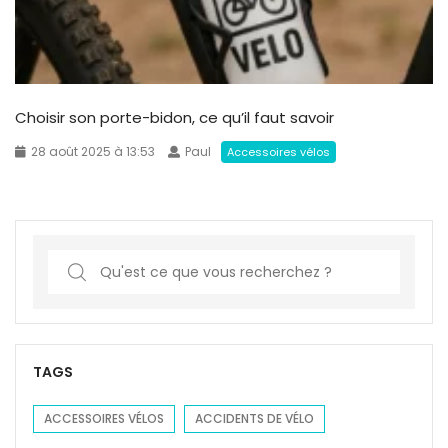
Choisir son porte-bidon, ce qu’il faut savoir
28 août 2025 à 13:53
Paul
Accessoires vélos
S
e
a
r
c
TAGS
h
f
ACCESSOIRES VÉLOS
ACCIDENTS DE VÉLO
o