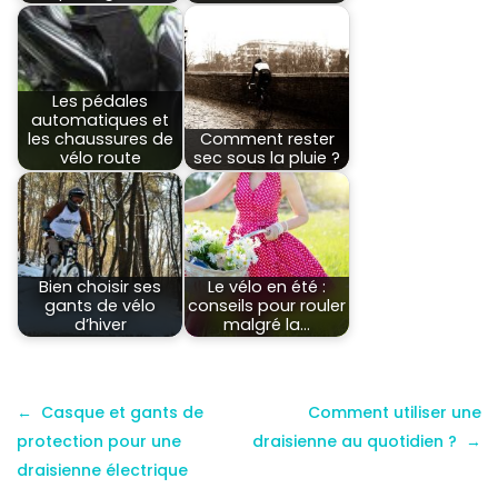
Les pédales
automatiques et
les chaussures de
Comment rester
vélo route
sec sous la pluie ?
Bien choisir ses
Le vélo en été :
gants de vélo
conseils pour rouler
d’hiver
malgré la…
Casque et gants de
Comment utiliser une
protection pour une
draisienne au quotidien ?
draisienne électrique