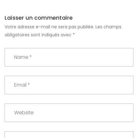
Laisser un commentaire
Votre adresse e-mail ne sera pas publiée.
Les champs
obligatoires sont indiqués avec
*
N
a
m
e
E
*
m
a
i
W
l
e
*
b
s
C