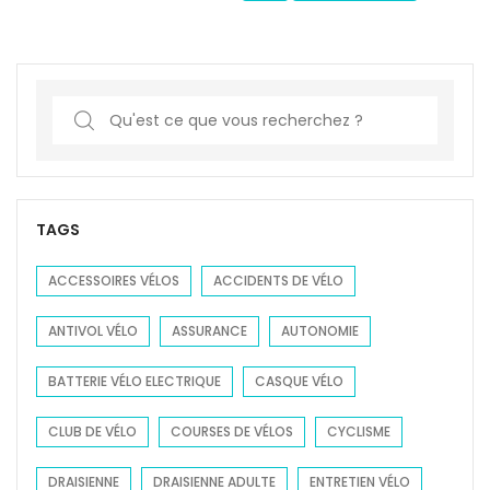
S
e
a
r
c
TAGS
h
f
ACCESSOIRES VÉLOS
ACCIDENTS DE VÉLO
o
ANTIVOL VÉLO
ASSURANCE
AUTONOMIE
r
:
BATTERIE VÉLO ELECTRIQUE
CASQUE VÉLO
CLUB DE VÉLO
COURSES DE VÉLOS
CYCLISME
DRAISIENNE
DRAISIENNE ADULTE
ENTRETIEN VÉLO