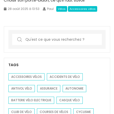
Choisir son porte-bidon, ce qu’il faut savoir
28 août 2025 à 13:53
Paul
Vélos
Accessoires vélos
S
e
a
r
c
TAGS
h
f
ACCESSOIRES VÉLOS
ACCIDENTS DE VÉLO
o
ANTIVOL VÉLO
ASSURANCE
AUTONOMIE
r
:
BATTERIE VÉLO ELECTRIQUE
CASQUE VÉLO
CLUB DE VÉLO
COURSES DE VÉLOS
CYCLISME