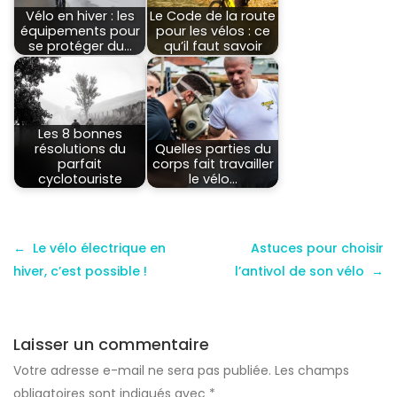
Vélo en hiver : les
Le Code de la route
équipements pour
pour les vélos : ce
se protéger du…
qu’il faut savoir
Les 8 bonnes
résolutions du
Quelles parties du
parfait
corps fait travailler
cyclotouriste
le vélo…
Le vélo électrique en
Astuces pour choisir
hiver, c’est possible !
l’antivol de son vélo
Laisser un commentaire
Votre adresse e-mail ne sera pas publiée.
Les champs
obligatoires sont indiqués avec
*