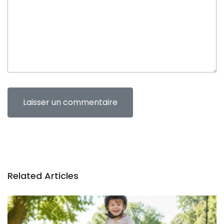
n
t
Related Articles