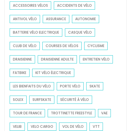
f
ACCESSOIRES VÉLOS
ACCIDENTS DE VÉLO
o
ANTIVOL VÉLO
ASSURANCE
AUTONOMIE
r
:
BATTERIE VÉLO ELECTRIQUE
CASQUE VÉLO
CLUB DE VÉLO
COURSES DE VÉLOS
CYCLISME
DRAISIENNE
DRAISIENNE ADULTE
ENTRETIEN VÉLO
FATBIKE
KIT VÉLO ÉLECTRIQUE
LES BIENFAITS DU VÉLO
PORTE VÉLO
SKATE
SOLEX
SURFSKATE
SÉCURITÉ À VÉLO
TOUR DE FRANCE
TROTTINETTE FREESTYLE
VAE
VELIB
VELO CARGO
VOL DE VÉLO
VTT