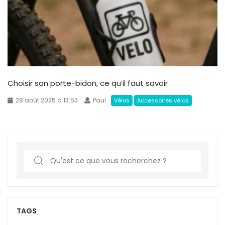
Choisir son porte-bidon, ce qu’il faut savoir
28 août 2025 à 13:53
Paul
Vélos
Accessoires vélos
S
e
a
r
c
TAGS
h