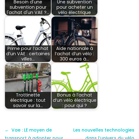
Besoin d'une
Une subvention
subvention pour
pour acheter un
l'achat d'un VAE ?…
vélo électrique
Prime pour l’achat
Aide nationale à
d’un VAE : certaines
l’achat d’un vélo :
villes…
300 euros à…
Trottinette
Bonus à l’achat
électrique : tout
d’un vélo électrique
savoir sur la…
: pour qui ?
Vae : LE moyen de
Les nouvelles technologies
transport à adopter pour
dans l’univers du vélo