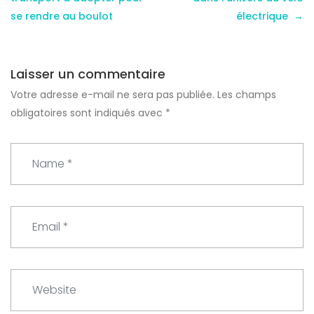
se rendre au boulot
électrique
Laisser un commentaire
Votre adresse e-mail ne sera pas publiée.
Les champs
obligatoires sont indiqués avec
*
N
a
m
e
E
*
m
a
i
W
l
e
*
b