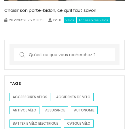
Choisir son porte-bidon, ce qu’il faut savoir
28 août 2025 à 13:53
Paul
Vélos
Accessoires vélos
S
e
a
r
c
TAGS
h
f
ACCESSOIRES VÉLOS
ACCIDENTS DE VÉLO
o
ANTIVOL VÉLO
ASSURANCE
AUTONOMIE
r
:
BATTERIE VÉLO ELECTRIQUE
CASQUE VÉLO