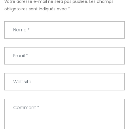
Votre adresse e-mail ne sera pas publiée.
Les champs
obligatoires sont indiqués avec
*
N
a
m
e
E
*
m
a
i
W
l
e
*
b
s
C
i
o
t
m
e
m