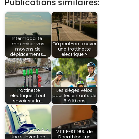
Publications similaires:
Intermodalité :
maximiser vos
Où peut-on trouver
moyens de
une trottinette
déplacements…
électrique ?
Trottinette
Les sièges vélos
électrique : tout
pour les enfants de
savoir sur la…
6 à 10 ans
VTT E-ST 900 de
Une subvention
Decathlon : un