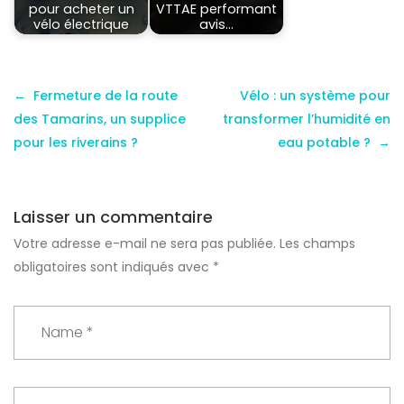
pour acheter un
VTTAE performant
vélo électrique
avis…
Fermeture de la route
Vélo : un système pour
des Tamarins, un supplice
transformer l’humidité en
pour les riverains ?
eau potable ?
Laisser un commentaire
Votre adresse e-mail ne sera pas publiée.
Les champs
obligatoires sont indiqués avec
*
N
a
m
e
E