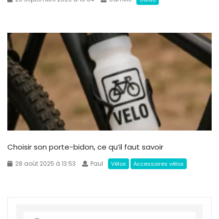
Choisir son porte-bidon, ce qu’il faut savoir
28 août 2025 à 13:53
Paul
Vélos
Accessoires vélos
S