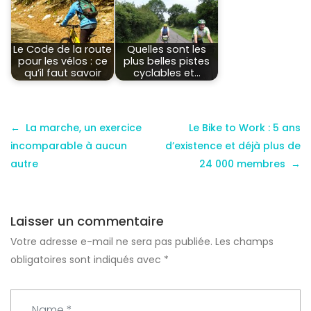
Le Code de la route
Quelles sont les
pour les vélos : ce
plus belles pistes
qu’il faut savoir
cyclables et…
La marche, un exercice
Le Bike to Work : 5 ans
incomparable à aucun
d’existence et déjà plus de
autre
24 000 membres
Laisser un commentaire
Votre adresse e-mail ne sera pas publiée.
Les champs
obligatoires sont indiqués avec
*
N