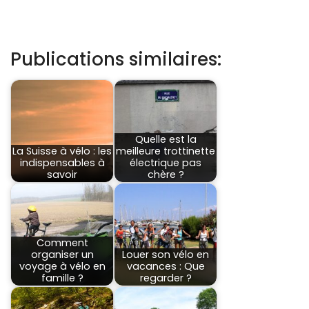
Publications similaires:
Quelle est la
La Suisse à vélo : les
meilleure trottinette
indispensables à
électrique pas
savoir
chère ?
Comment
organiser un
Louer son vélo en
voyage à vélo en
vacances : Que
famille ?
regarder ?