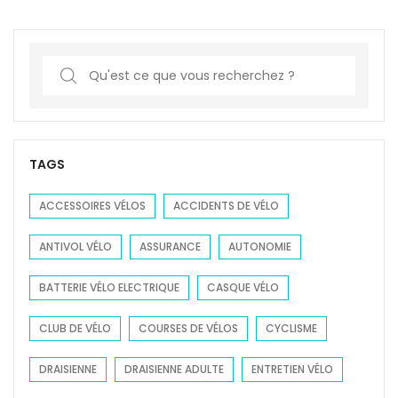
S
e
a
r
c
TAGS
h
f
ACCESSOIRES VÉLOS
ACCIDENTS DE VÉLO
o
ANTIVOL VÉLO
ASSURANCE
AUTONOMIE
r
:
BATTERIE VÉLO ELECTRIQUE
CASQUE VÉLO
CLUB DE VÉLO
COURSES DE VÉLOS
CYCLISME
DRAISIENNE
DRAISIENNE ADULTE
ENTRETIEN VÉLO