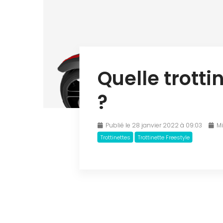
Quelle trotti
?
Publié le 28 janvier 2022 à 09:03
Mi
Trottinettes
Trottinette Freestyle