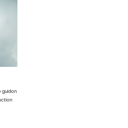
e guidon
nction