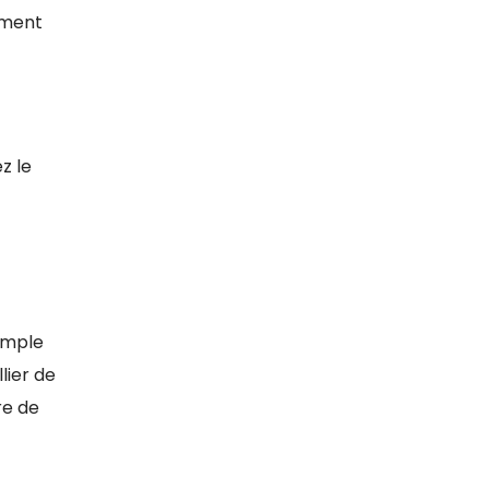
mment
z le
emple
lier de
re de