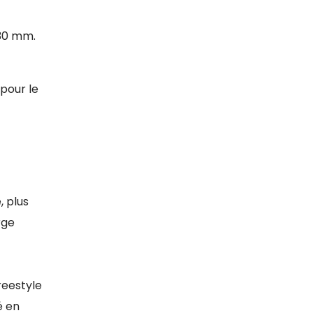
630 mm.
 pour le
, plus
rge
freestyle
é en