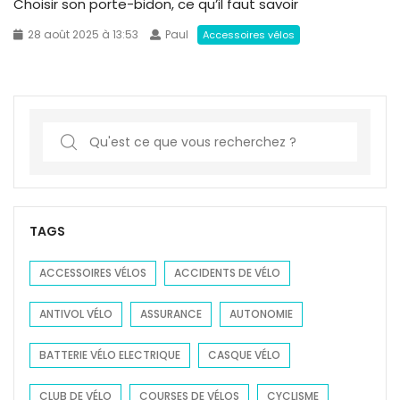
Choisir son porte-bidon, ce qu’il faut savoir
28 août 2025 à 13:53
Paul
Accessoires vélos
S
e
a
r
c
TAGS
h
f
ACCESSOIRES VÉLOS
ACCIDENTS DE VÉLO
o
ANTIVOL VÉLO
ASSURANCE
AUTONOMIE
r
:
BATTERIE VÉLO ELECTRIQUE
CASQUE VÉLO
CLUB DE VÉLO
COURSES DE VÉLOS
CYCLISME