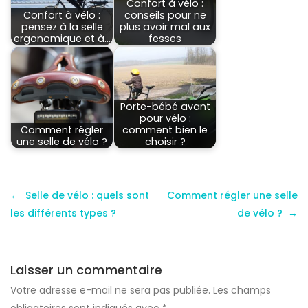
Confort à vélo :
Confort à vélo :
conseils pour ne
pensez à la selle
plus avoir mal aux
ergonomique et à…
fesses
Porte-bébé avant
pour vélo :
Comment régler
comment bien le
une selle de vélo ?
choisir ?
Selle de vélo : quels sont
Comment régler une selle
les différents types ?
de vélo ?
Laisser un commentaire
Votre adresse e-mail ne sera pas publiée.
Les champs