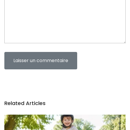
n
t
Related Articles