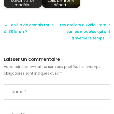
savoir sur ce
2019, bientôt le
modèle…
départ !
Le vélo de demain roule
Les ateliers du vélo : retour
à 130 km/h ?
sur les modèles qui ont
traversé le temps
Laisser un commentaire
Votre adresse e-mail ne sera pas publiée.
Les champs
obligatoires sont indiqués avec
*
N
a
m
e
E
*