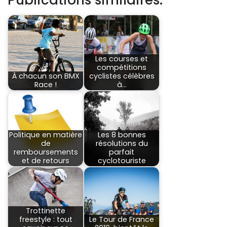
Les courses et
compétitions
À chacun son BMX
cyclistes célèbres
Race !
à…
Politique en matière
Les 8 bonnes
de
résolutions du
remboursements
parfait
et de retours
cyclotouriste
Trottinette
freestyle : tout
Le Tour de France