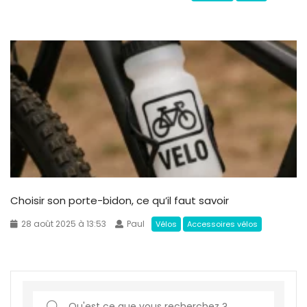
Choisir son porte-bidon, ce qu’il faut savoir
28 août 2025 à 13:53
Paul
Vélos
Accessoires vélos
S