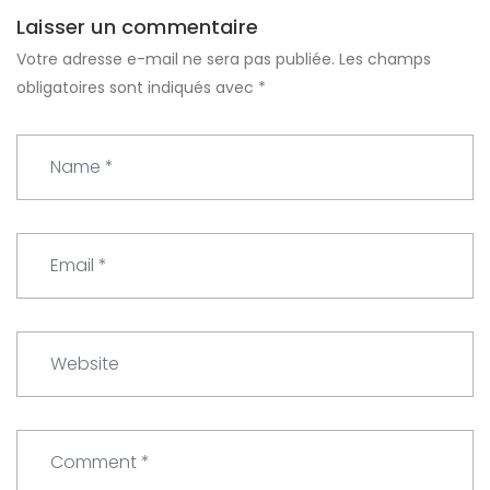
Laisser un commentaire
Votre adresse e-mail ne sera pas publiée.
Les champs
obligatoires sont indiqués avec
*
N
a
m
e
E
*
m
a
i
W
l
e
*
b
s
C
i
o
t