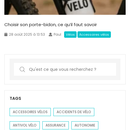
Choisir son porte-bidon, ce qu’il faut savoir
28 août 2025 à 13:53
Paul
Vélos
Accessoires vélos
S
e
a
r
c
TAGS
h
f
ACCESSOIRES VÉLOS
ACCIDENTS DE VÉLO
o
ANTIVOL VÉLO
ASSURANCE
AUTONOMIE
r