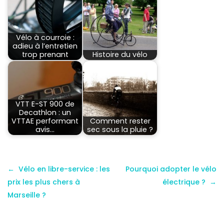
Vélo à courroie :
adieu à l’entretien
trop prenant
Histoire du vélo
VTT E-ST 900 de
Decathlon : un
VTTAE performant
Comment rester
avis…
sec sous la pluie ?
Vélo en libre-service : les
Pourquoi adopter le vélo
prix les plus chers à
électrique ?
Marseille ?