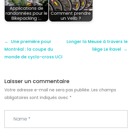
Applications de
randonnées pour le
Comment prendre
Bikepacking :…
un Velib ?
Une première pour
Longer la Meuse à travers le
Montréal : la coupe du
liège Le Ravel
monde de cyclo-cross UCI
Laisser un commentaire
Votre adresse e-mail ne sera pas publiée.
Les champs
obligatoires sont indiqués avec
*
N
a
m