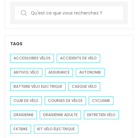
S
e
a
r
c
TAGS
h
f
ACCESSOIRES VÉLOS
ACCIDENTS DE VÉLO
o
ANTIVOL VÉLO
ASSURANCE
AUTONOMIE
r
:
BATTERIE VÉLO ELECTRIQUE
CASQUE VÉLO
CLUB DE VÉLO
COURSES DE VÉLOS
CYCLISME
DRAISIENNE
DRAISIENNE ADULTE
ENTRETIEN VÉLO
FATBIKE
KIT VÉLO ÉLECTRIQUE