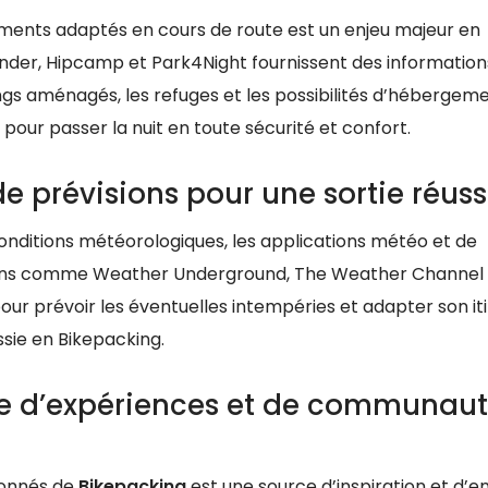
ments adaptés en cours de route est un enjeu majeur en
nder, Hipcamp et Park4Night fournissent des information
ings aménagés, les refuges et les possibilités d’hébergem
s pour passer la nuit en toute sécurité et confort.
e prévisions pour une sortie réuss
conditions météorologiques, les applications météo et de
ations comme Weather Underground, The Weather Channel
our prévoir les éventuelles intempéries et adapter son it
ssie en Bikepacking.
ge d’expériences et de communau
ionnés de
Bikepacking
est une source d’inspiration et d’e