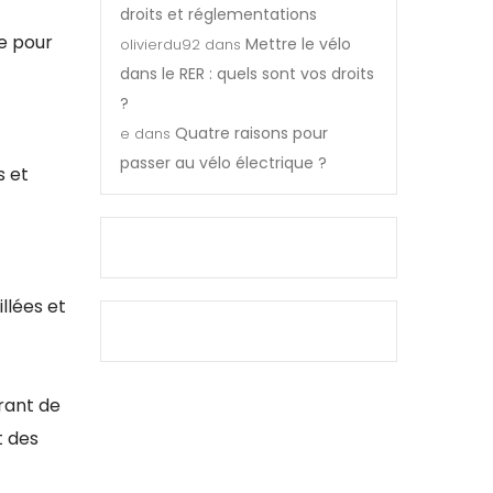
droits et réglementations
te pour
Mettre le vélo
olivierdu92
dans
dans le RER : quels sont vos droits
?
Quatre raisons pour
e
dans
passer au vélo électrique ?
s et
llées et
urant de
t des