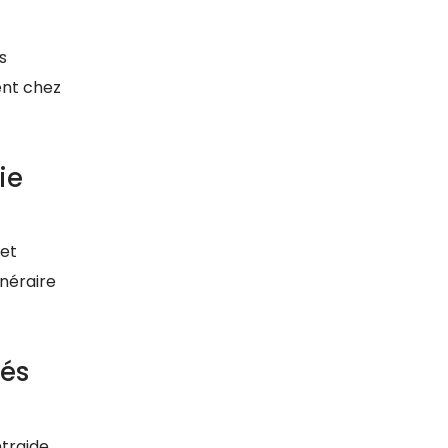
s
ent chez
ie
 et
inéraire
tés
ntraide