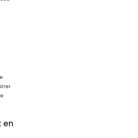
de
strer
de
t en