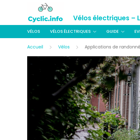
Vélos électriques – 
VÉLOS
VÉLOS ÉLECTRIQUES
GUIDE
EV
Accueil
Vélos
Applications de randonnée