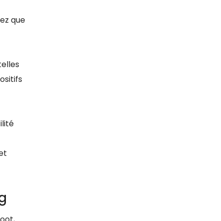
iez que
telles
sitifs
ilité
et
ng
oot,