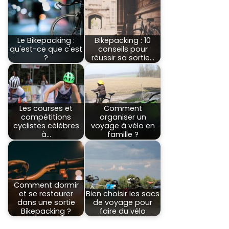
Le Bikepacking :
Bikepacking : 10
qu'est-ce que c'est
conseils pour
?
réussir sa sortie…
Les courses et
Comment
compétitions
organiser un
cyclistes célèbres
voyage à vélo en
à…
famille ?
Comment dormir
et se restaurer
Bien choisir les sacs
dans une sortie
de voyage pour
Bikepacking ?
faire du vélo