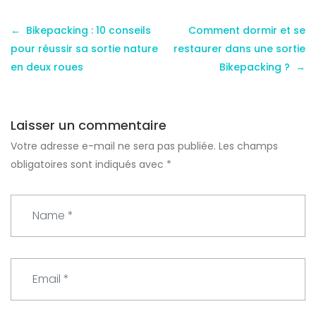
Bikepacking : 10 conseils
Comment dormir et se
pour réussir sa sortie nature
restaurer dans une sortie
en deux roues
Bikepacking ?
Laisser un commentaire
Votre adresse e-mail ne sera pas publiée.
Les champs
obligatoires sont indiqués avec
*
N
a
m
e
E
*
m
a