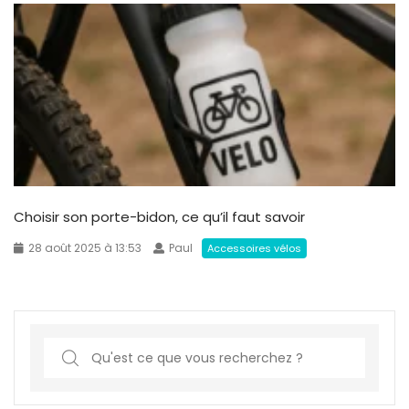
Choisir son porte-bidon, ce qu’il faut savoir
28 août 2025 à 13:53
Paul
Accessoires vélos
S
e
a