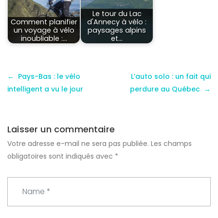
Le tour du Lac
Comment planifier
d'Annecy à vélo :
un voyage à vélo
paysages alpins
inoubliable :…
et…
Pays-Bas : le vélo
L’auto solo : un fait qui
intelligent a vu le jour
perdure au Québec
Laisser un commentaire
Votre adresse e-mail ne sera pas publiée.
Les champs
obligatoires sont indiqués avec
*
N
a
m