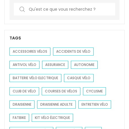
S
e
a
r
c
TAGS
h
f
ACCESSOIRES VÉLOS
ACCIDENTS DE VÉLO
o
ANTIVOL VÉLO
ASSURANCE
AUTONOMIE
r
:
BATTERIE VÉLO ELECTRIQUE
CASQUE VÉLO
CLUB DE VÉLO
COURSES DE VÉLOS
CYCLISME
DRAISIENNE
DRAISIENNE ADULTE
ENTRETIEN VÉLO
FATBIKE
KIT VÉLO ÉLECTRIQUE