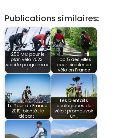
Publications similaires:
250 M€ pour le
plan vélo 2023 :
Top 5 des villes
voici le programme
pour circuler en
!
vélo en France
Les bienfaits
Le Tour de France
écologiques du
2019, bientôt le
vélo : promouvoir
départ !
un…