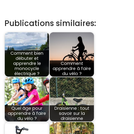
Publications similaires:
Comment bien
débuter et
apprendre le
Comment
monocycle
apprendre à faire
électrique ?
du vélo ?
Quel âge pour
Draisienne : tout
apprendre à faire
savoir sur la
du vélo ?
draisienne