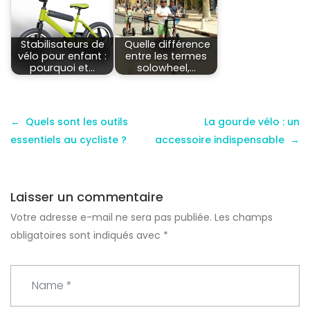
Stabilisateurs de
Quelle différence
vélo pour enfant :
entre les termes
pourquoi et…
solowheel,…
Quels sont les outils
La gourde vélo : un
essentiels au cycliste ?
accessoire indispensable
Laisser un commentaire
Votre adresse e-mail ne sera pas publiée.
Les champs
obligatoires sont indiqués avec
*
N
a
m