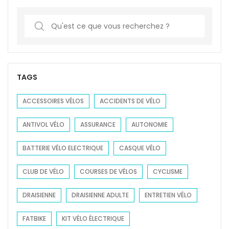
S
e
a
r
c
TAGS
h
f
ACCESSOIRES VÉLOS
ACCIDENTS DE VÉLO
o
ANTIVOL VÉLO
ASSURANCE
AUTONOMIE
r
:
BATTERIE VÉLO ELECTRIQUE
CASQUE VÉLO
CLUB DE VÉLO
COURSES DE VÉLOS
CYCLISME
DRAISIENNE
DRAISIENNE ADULTE
ENTRETIEN VÉLO
FATBIKE
KIT VÉLO ÉLECTRIQUE