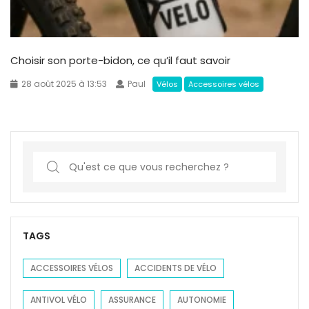
Choisir son porte-bidon, ce qu’il faut savoir
28 août 2025 à 13:53
Paul
Vélos
Accessoires vélos
S
e
a
r
c
TAGS
h
f
ACCESSOIRES VÉLOS
ACCIDENTS DE VÉLO
o
ANTIVOL VÉLO
ASSURANCE
AUTONOMIE
r