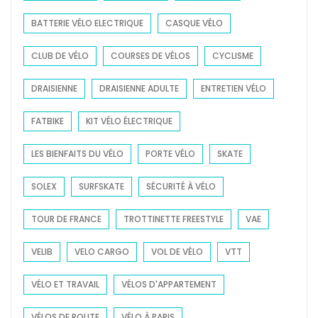
:
BATTERIE VÉLO ELECTRIQUE
CASQUE VÉLO
CLUB DE VÉLO
COURSES DE VÉLOS
CYCLISME
DRAISIENNE
DRAISIENNE ADULTE
ENTRETIEN VÉLO
FATBIKE
KIT VÉLO ÉLECTRIQUE
LES BIENFAITS DU VÉLO
PORTE VÉLO
SKATE
SOLEX
SURFSKATE
SÉCURITÉ À VÉLO
TOUR DE FRANCE
TROTTINETTE FREESTYLE
VAE
VELIB
VELO CARGO
VOL DE VÉLO
VTT
VÉLO ET TRAVAIL
VÉLOS D'APPARTEMENT
VÉLOS DE ROUTE
VÉLO À PARIS