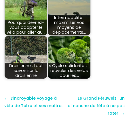
Intermodalité :
Pourquoi devriez-
maximiser vos
vous adopter le
moyens de
vélo pour aller au…
déplacements…
Draisienne : tout
« Cyclo solidarité » :
savoir sur la
recycler des vélos
draisienne
pour les…
L’incroyable voyage à
Le Grand Péruwelz : un
vélo de Tulku et ses maîtres
dimanche de fête à ne pas
rater