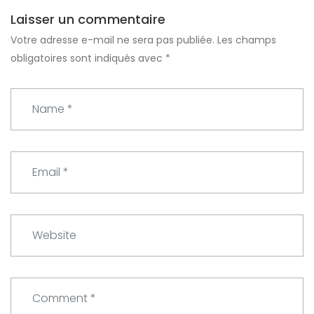
Laisser un commentaire
Votre adresse e-mail ne sera pas publiée.
Les champs
obligatoires sont indiqués avec
*
N
a
m
e
E
*
m
a
i
W
l
e
*
b
s
C
i
o
t