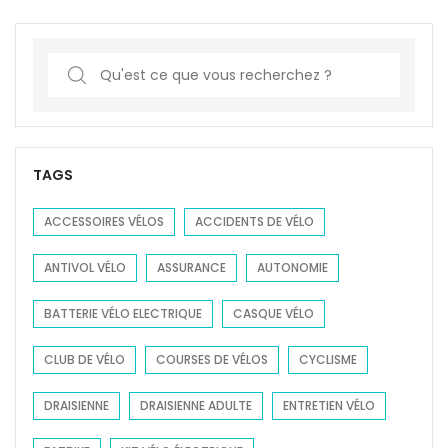
S
e
a
r
c
TAGS
h
f
ACCESSOIRES VÉLOS
ACCIDENTS DE VÉLO
o
ANTIVOL VÉLO
ASSURANCE
AUTONOMIE
r
:
BATTERIE VÉLO ELECTRIQUE
CASQUE VÉLO
CLUB DE VÉLO
COURSES DE VÉLOS
CYCLISME
DRAISIENNE
DRAISIENNE ADULTE
ENTRETIEN VÉLO