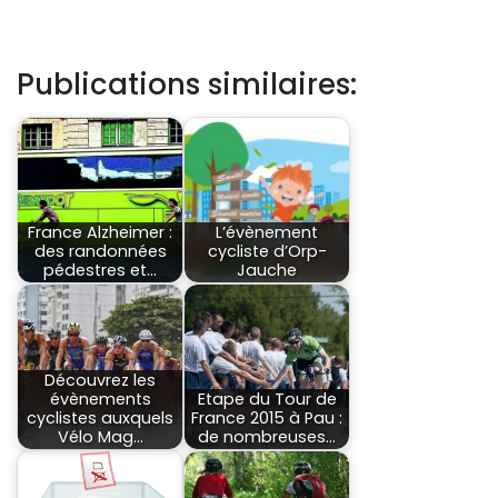
Publications similaires:
France Alzheimer :
L’évènement
des randonnées
cycliste d’Orp-
pédestres et…
Jauche
Découvrez les
évènements
Etape du Tour de
cyclistes auxquels
France 2015 à Pau :
Vélo Mag…
de nombreuses…