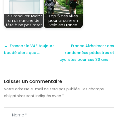
Le Grand Péruwelz :
Top 5 des villes
un dimanche de
pour circuler en
fête à ne pas rater
vélo en France
France : le VAE toujours
France Alzheimer : des
boudé alors que …
randonnées pédestres et
cyclistes pour ses 30 ans
Laisser un commentaire
Votre adresse e-mail ne sera pas publiée.
Les champs
obligatoires sont indiqués avec
*
N
a