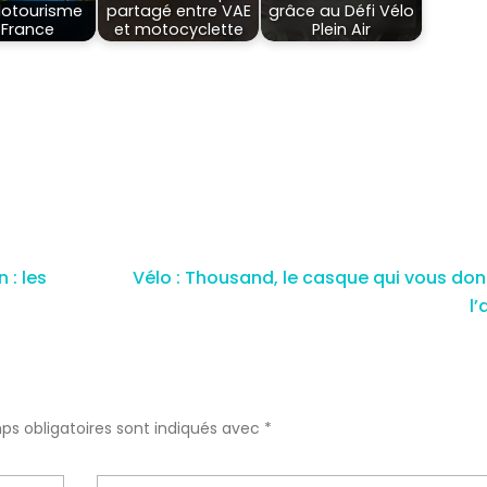
lotourisme
partagé entre VAE
grâce au Défi Vélo
 France
et motocyclette
Plein Air
 : les
Vélo : Thousand, le casque qui vous do
l’
ps obligatoires sont indiqués avec
*