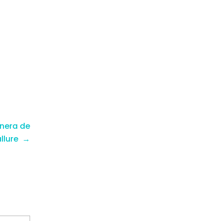
nnera de
allure