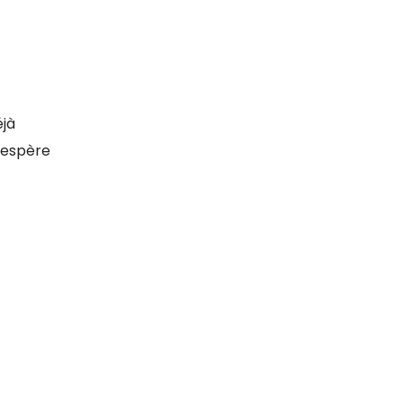
éjà
n espère