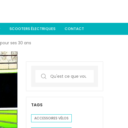
Register or Sign in
SCOOTERS ÉLECTRIQUES
CONTACT
 pour ses 30 ans
S
e
a
r
c
TAGS
h
f
ACCESSOIRES VÉLOS
o