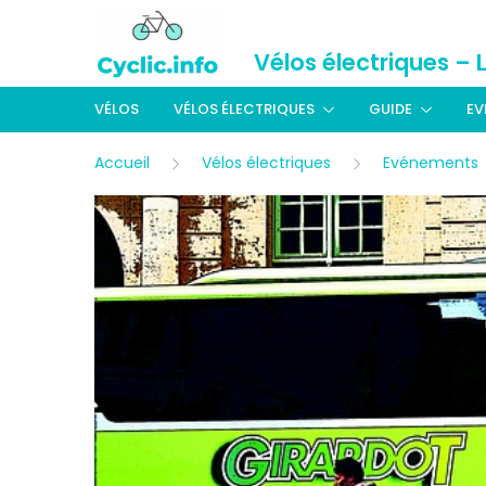
Vélos électriques – 
VÉLOS
VÉLOS ÉLECTRIQUES
GUIDE
EV
Accueil
Vélos électriques
Evénements