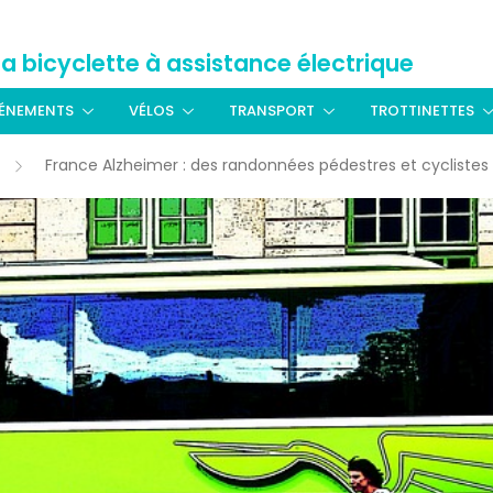
La bicyclette à assistance électrique
ÉNEMENTS
VÉLOS
TRANSPORT
TROTTINETTES
France Alzheimer : des randonnées pédestres et cyclistes