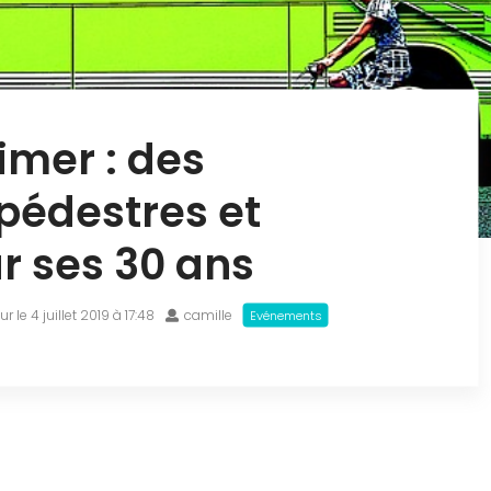
imer : des
pédestres et
r ses 30 ans
ur le 4 juillet 2019 à 17:48
camille
Evénements