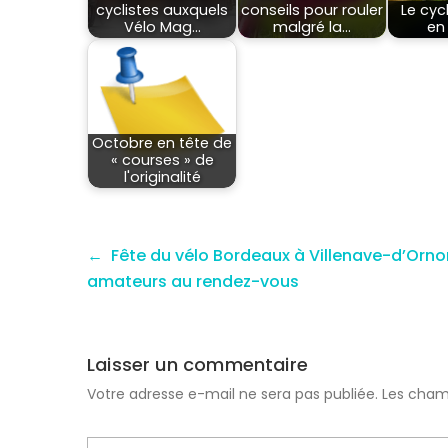
cyclistes auxquels
conseils pour rouler
Le cyc
Vélo Mag…
malgré la…
en
Octobre en tête de
« courses » de
l'originalité
Fête du vélo Bordeaux à Villenave-d’Ornon
amateurs au rendez-vous
Laisser un commentaire
Votre adresse e-mail ne sera pas publiée.
Les cham