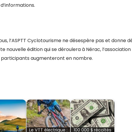
 d’informations.
ous, l’ASPTT Cyclotourisme ne désespère pas et donne d
e nouvelle édition qui se déroulera à Nérac, l’associatio
es participants augmenteront en nombre.
Le VTT électrique :
100 000 $ récoltés