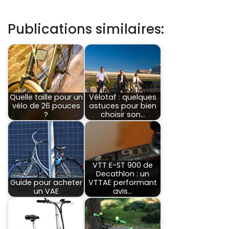
Publications similaires:
Quelle taille pour un
Vélotaf : quelques
vélo de 26 pouces
astuces pour bien
?
choisir son…
VTT E-ST 900 de
Decathlon : un
Guide pour acheter
VTTAE performant
un VAE
avis…