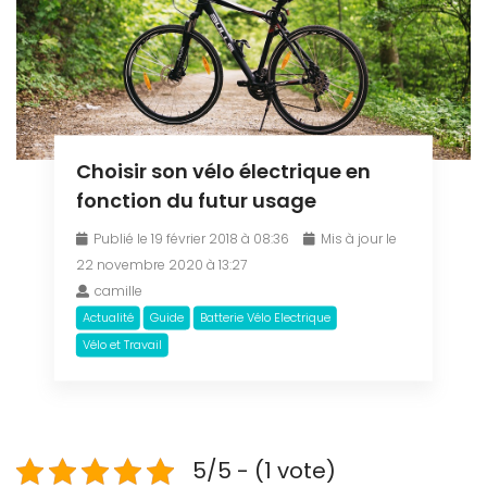
Choisir son vélo électrique en
fonction du futur usage
Publié le 19 février 2018 à 08:36
Mis à jour le
22 novembre 2020 à 13:27
camille
Actualité
Guide
Batterie Vélo Electrique
Vélo et Travail
5/5 - (1 vote)