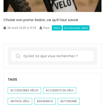
Choisir son porte-bidon, ce qu’il faut savoir
28 août 2025 à 13:53
Paul
Vélos
Accessoires vélos
S
e
a
r
c
TAGS
h
f
ACCESSOIRES VÉLOS
ACCIDENTS DE VÉLO
o
ANTIVOL VÉLO
ASSURANCE
AUTONOMIE
r