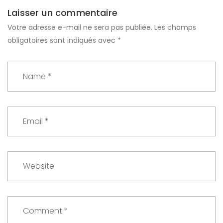
Laisser un commentaire
Votre adresse e-mail ne sera pas publiée.
Les champs
obligatoires sont indiqués avec
*
N
a
m
e
E
*
m
a
i
W
l
e
*
b
s
C
i
o
t