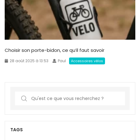
Choisir son porte-bidon, ce qu’il faut savoir
28 août 2025 à 13:53
Paul
Accessoires vélos
S
e
a
r
c
TAGS
h