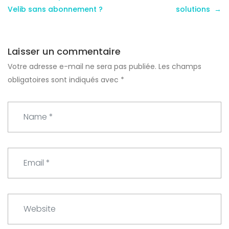
Velib sans abonnement ?
solutions
Laisser un commentaire
Votre adresse e-mail ne sera pas publiée.
Les champs
obligatoires sont indiqués avec
*
N
a
m
e
E
*
m
a
i
W
l
e
*
b