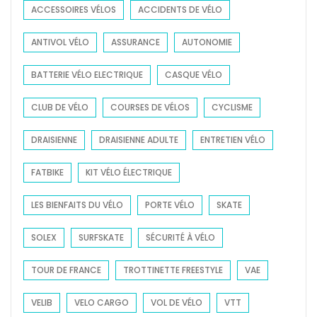
f
ACCESSOIRES VÉLOS
ACCIDENTS DE VÉLO
o
ANTIVOL VÉLO
ASSURANCE
AUTONOMIE
r
:
BATTERIE VÉLO ELECTRIQUE
CASQUE VÉLO
CLUB DE VÉLO
COURSES DE VÉLOS
CYCLISME
DRAISIENNE
DRAISIENNE ADULTE
ENTRETIEN VÉLO
FATBIKE
KIT VÉLO ÉLECTRIQUE
LES BIENFAITS DU VÉLO
PORTE VÉLO
SKATE
SOLEX
SURFSKATE
SÉCURITÉ À VÉLO
TOUR DE FRANCE
TROTTINETTE FREESTYLE
VAE
VELIB
VELO CARGO
VOL DE VÉLO
VTT