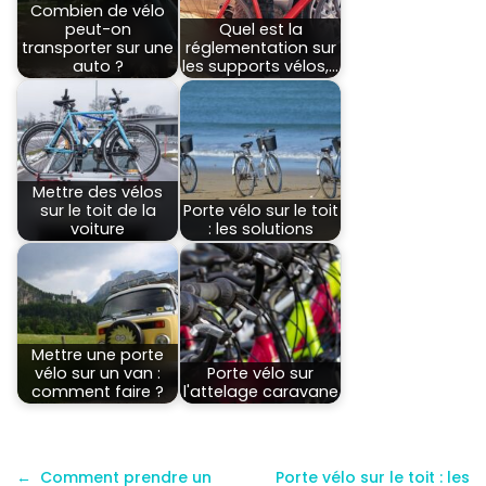
Combien de vélo
peut-on
Quel est la
transporter sur une
réglementation sur
auto ?
les supports vélos,…
Mettre des vélos
sur le toit de la
Porte vélo sur le toit
voiture
: les solutions
Mettre une porte
vélo sur un van :
Porte vélo sur
comment faire ?
l'attelage caravane
Comment prendre un
Porte vélo sur le toit : les