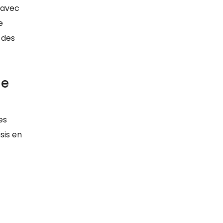
 avec
e
 des
ge
es
sis en