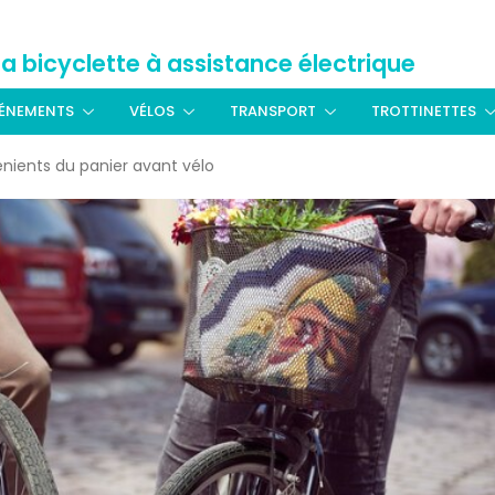
La bicyclette à assistance électrique
ÉNEMENTS
VÉLOS
TRANSPORT
TROTTINETTES
nients du panier avant vélo