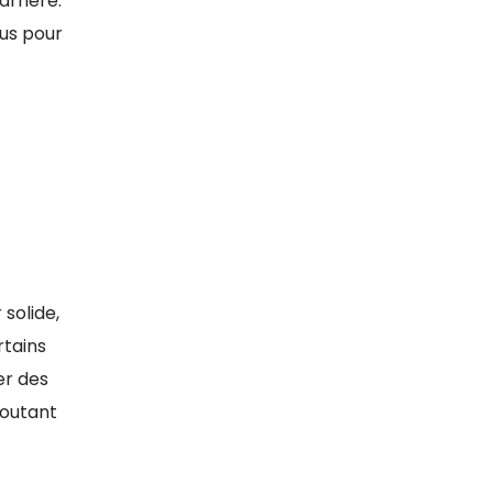
arrière.
çus pour
solide,
rtains
er des
joutant