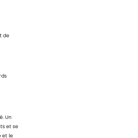
t de
rds
é. Un
ts et se
 et le