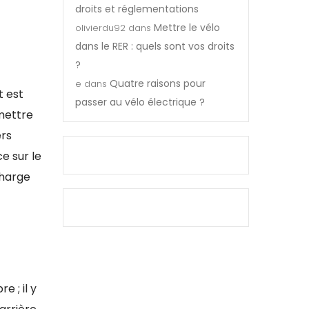
droits et réglementations
Mettre le vélo
olivierdu92
dans
dans le RER : quels sont vos droits
?
Quatre raisons pour
e
dans
t est
passer au vélo électrique ?
mettre
ers
e sur le
charge
 ; il y