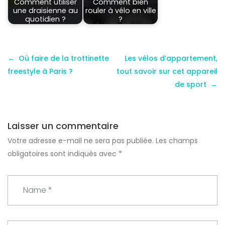
Comment utiliser
Comment bien
une draisienne au
rouler à vélo en ville
quotidien ?
?
Où faire de la trottinette
Les vélos d’appartement,
freestyle à Paris ?
tout savoir sur cet appareil
de sport
Laisser un commentaire
Votre adresse e-mail ne sera pas publiée.
Les champs
obligatoires sont indiqués avec
*
N
a
m
e