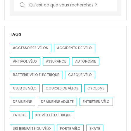
S
e
a
r
c
TAGS
h
f
ACCESSOIRES VÉLOS
ACCIDENTS DE VÉLO
o
ANTIVOL VÉLO
ASSURANCE
AUTONOMIE
r
:
BATTERIE VÉLO ELECTRIQUE
CASQUE VÉLO
CLUB DE VÉLO
COURSES DE VÉLOS
CYCLISME
DRAISIENNE
DRAISIENNE ADULTE
ENTRETIEN VÉLO
FATBIKE
KIT VÉLO ÉLECTRIQUE
LES BIENFAITS DU VÉLO
PORTE VÉLO
SKATE