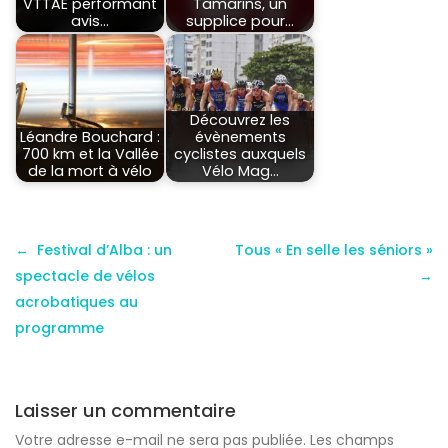
VTTAE performant
Tamarins, un
avis…
supplice pour…
Découvrez les
Léandre Bouchard :
évènements
700 km et la Vallée
cyclistes auxquels
de la mort à vélo
Vélo Mag…
Festival d’Alba : un
Tous « En selle les séniors »
spectacle de vélos
acrobatiques au
programme
Laisser un commentaire
Votre adresse e-mail ne sera pas publiée.
Les champs