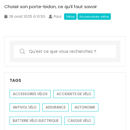
Choisir son porte-bidon, ce qu’il faut savoir
28 août 2025 à 13:53
Paul
Vélos
Accessoires vélos
S
e
a
r
c
TAGS
h
f
ACCESSOIRES VÉLOS
ACCIDENTS DE VÉLO
o
ANTIVOL VÉLO
ASSURANCE
AUTONOMIE
r
:
BATTERIE VÉLO ELECTRIQUE
CASQUE VÉLO