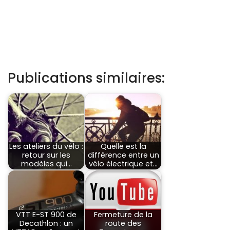
Publications similaires:
Les ateliers du vélo :
Quelle est la
retour sur les
différence entre un
modèles qui…
vélo électrique et…
VTT E-ST 900 de
Fermeture de la
Decathlon : un
route des