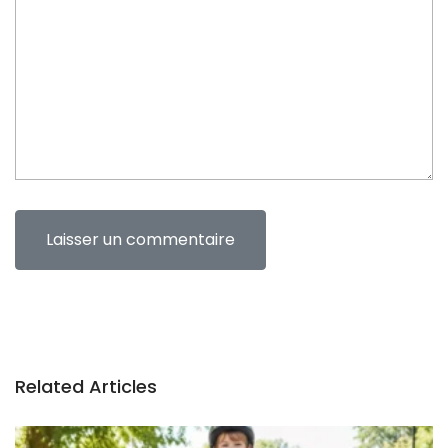
e
n
t
Related Articles