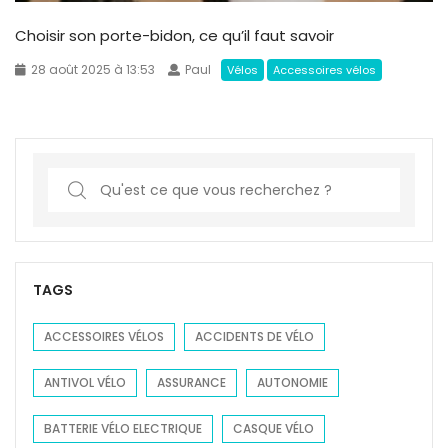
Choisir son porte-bidon, ce qu’il faut savoir
28 août 2025 à 13:53
Paul
Vélos
Accessoires vélos
S
e
a
r
c
TAGS
h
f
ACCESSOIRES VÉLOS
ACCIDENTS DE VÉLO
o
ANTIVOL VÉLO
ASSURANCE
AUTONOMIE
r
:
BATTERIE VÉLO ELECTRIQUE
CASQUE VÉLO