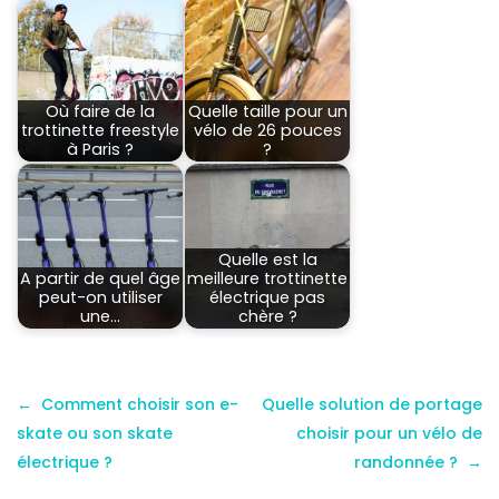
Où faire de la
Quelle taille pour un
trottinette freestyle
vélo de 26 pouces
à Paris ?
?
Quelle est la
A partir de quel âge
meilleure trottinette
peut-on utiliser
électrique pas
une…
chère ?
Comment choisir son e-
Quelle solution de portage
skate ou son skate
choisir pour un vélo de
électrique ?
randonnée ?