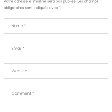
Votre adresse e-mail ne sera pas publiée.
Les champs
obligatoires sont indiqués avec
*
N
a
m
e
E
*
m
a
i
W
l
e
*
b
s
C
i
o
t
m
e
m