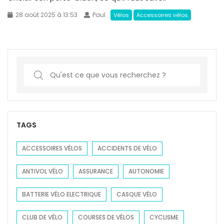
28 août 2025 à 13:53
Paul
Vélos
Accessoires vélos
S
e
a
r
c
TAGS
h
f
ACCESSOIRES VÉLOS
ACCIDENTS DE VÉLO
o
ANTIVOL VÉLO
ASSURANCE
AUTONOMIE
r
:
BATTERIE VÉLO ELECTRIQUE
CASQUE VÉLO
CLUB DE VÉLO
COURSES DE VÉLOS
CYCLISME