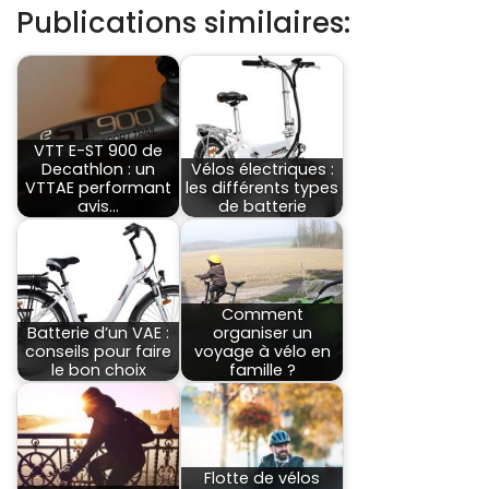
Publications similaires:
VTT E-ST 900 de
Decathlon : un
Vélos électriques :
VTTAE performant
les différents types
avis…
de batterie
Comment
Batterie d’un VAE :
organiser un
conseils pour faire
voyage à vélo en
le bon choix
famille ?
Flotte de vélos