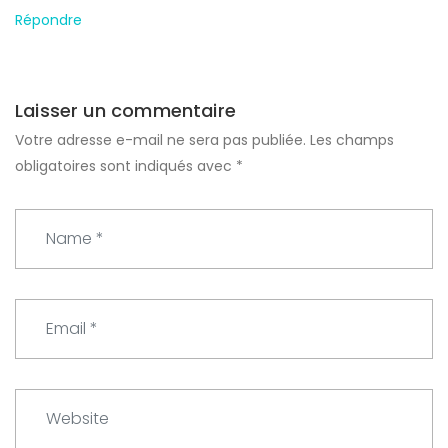
Répondre
Laisser un commentaire
Votre adresse e-mail ne sera pas publiée.
Les champs
obligatoires sont indiqués avec
*
N
a
m
e
E
*
m
a
i
W
l
e
*