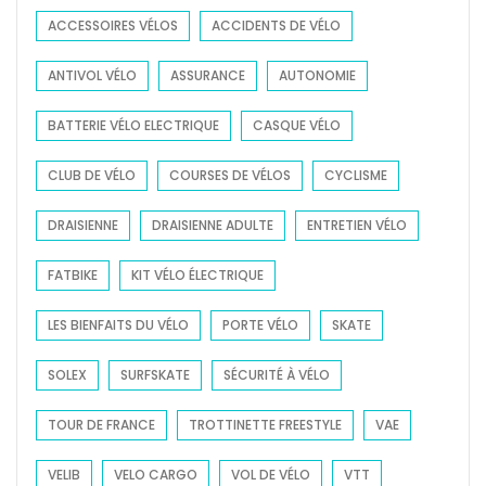
f
ACCESSOIRES VÉLOS
ACCIDENTS DE VÉLO
o
ANTIVOL VÉLO
ASSURANCE
AUTONOMIE
r
:
BATTERIE VÉLO ELECTRIQUE
CASQUE VÉLO
CLUB DE VÉLO
COURSES DE VÉLOS
CYCLISME
DRAISIENNE
DRAISIENNE ADULTE
ENTRETIEN VÉLO
FATBIKE
KIT VÉLO ÉLECTRIQUE
LES BIENFAITS DU VÉLO
PORTE VÉLO
SKATE
SOLEX
SURFSKATE
SÉCURITÉ À VÉLO
TOUR DE FRANCE
TROTTINETTE FREESTYLE
VAE
VELIB
VELO CARGO
VOL DE VÉLO
VTT