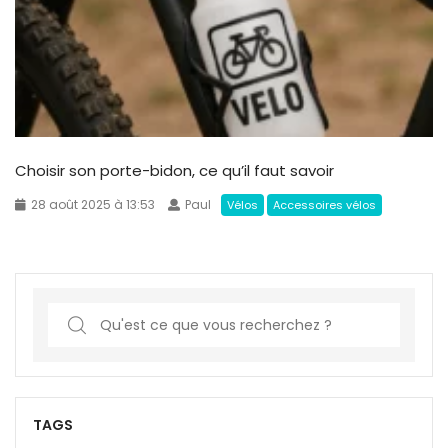
Choisir son porte-bidon, ce qu’il faut savoir
28 août 2025 à 13:53
Paul
Vélos
Accessoires vélos
S
e
a
r
c
TAGS
h