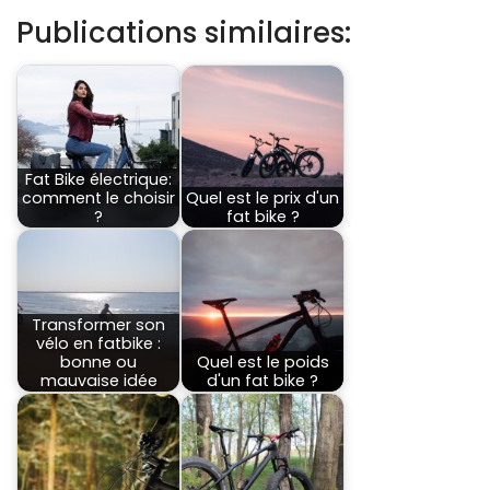
Publications similaires:
Fat Bike électrique:
comment le choisir
Quel est le prix d'un
?
fat bike ?
Transformer son
vélo en fatbike :
bonne ou
Quel est le poids
mauvaise idée
d'un fat bike ?